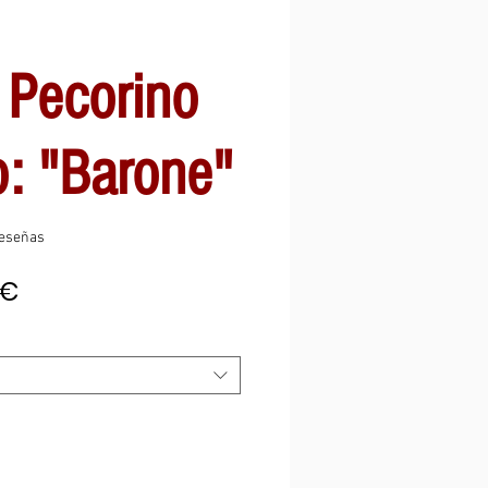
 Pecorino
: "Barone"
 calificación es de 5.0 de 5 estrellas
 reseñas
Precio
9€
de
oferta