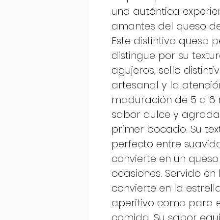
una auténtica experien
amantes del queso de
Este distintivo queso 
distingue por su textu
agujeros, sello distint
artesanal y la atenció
maduración de 5 a 6 m
sabor dulce y agrada
primer bocado. Su text
perfecto entre suavida
convierte en un queso 
ocasiones. Servido en 
convierte en la estrell
aperitivo como para 
comida. Su sabor equ