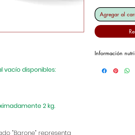
Agregar al carr
Re
Información nutri
ALÉRGENOS:
LE
 vacío disponibles:
LACTOSA
0/0,4
Tabla nutricional
CALORÍAS:
385,6
ENERGÍA:
1614,3
GRASA TOTAL:
32
ximadamente 2 kg.
de los cuales áci
CARBOHIDRATOS
de los cuales azú
ado "Barone" representa
PROTEÍNA:
23,3