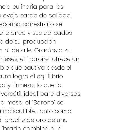
SAL:
2,02%
cia culinaria para los
 oveja sardo de calidad.
pecorino canestrato se
ra blanca y sus delicados
ivo de su producción
n al detalle. Gracias a su
eses, el "Barone" ofrece un
ble que cautiva desde el
ura logra el equilibrio
d y firmeza, lo que lo
versátil, ideal para diversas
la mesa, el "Barone" se
a indiscutible, tanto como
el broche de oro de una
ilibrado combina a la