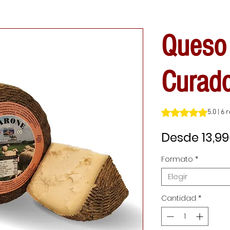
Queso
Curado
Según 6 reseñas, la
5.0 | 6
Desde
13,9
Formato
*
Elegir
Cantidad
*