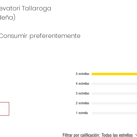
evatori Tallaroga
deña)
Consumir preferentemente
5 estrellas
4 estrellas
3 estrellas
2 estrellas
1 estrella
Filtrar por calificación:
Todas las estrellas