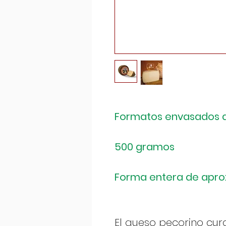
Formatos envasados al
500 gramos
Forma entera de apro
El queso pecorino cur