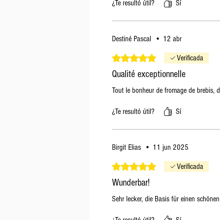
¿Te resultó útil?
Sí
Destiné Pascal
•
12 abr
Obtuvo 5 de 5 estrellas.
Verificada
Qualité exceptionnelle
Tout le bonheur de fromage de brebis, d’e
¿Te resultó útil?
Sí
Birgit Elias
•
11 jun 2025
Obtuvo 5 de 5 estrellas.
Verificada
Wunderbar!
Sehr lecker, die Basis für einen schön