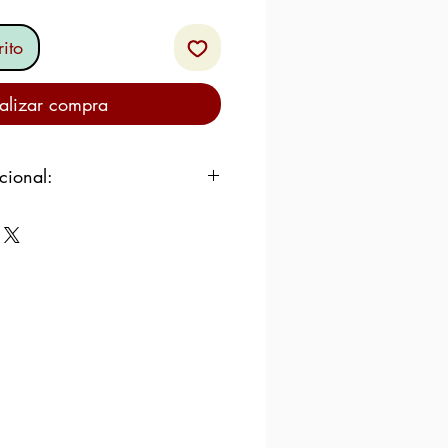
ito
alizar compra
cional:
CHE DE OVEJA
63/72% –
%
 media por 100g de producto:
 Kcal
 Kj
,5%
dos grasos saturados: 22,4%
:
0.7
cares: 0,6%
%