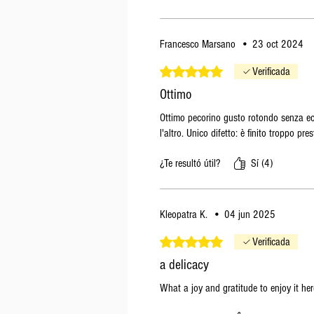
Francesco Marsano
•
23 oct 2024
Obtuvo 5 de 5 estrellas.
Verificada
Ottimo
Ottimo pecorino gusto rotondo senza ecc
l'altro. Unico difetto: è finito troppo pres
¿Te resultó útil?
Sí (4)
Kleopatra K.
•
04 jun 2025
Obtuvo 5 de 5 estrellas.
Verificada
a delicacy
What a joy and gratitude to enjoy it her