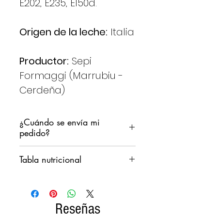
E202, E235, E150d.
Origen de la leche:
Italia
Productor:
Sepi
Formaggi (Marrubiu -
Cerdeña)
¿Cuándo se envía mi
pedido?
Nos comprometemos a enviar
Tabla nutricional
su pedido lo antes posible,
Sin embargo, no queremos que
VALORES
100
los productos permanezcan en
MEDIOS PARA
gramos
un almacén de clasificación
Reseñas
durante el fin de semana.