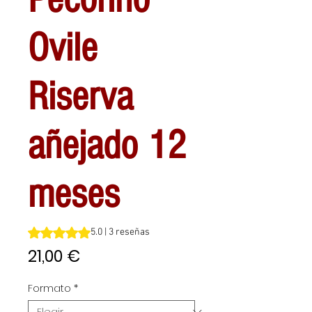
Ovile
Riserva
añejado 12
meses
Según 3 reseñas, la calificación es de 5.0 de 5 estrellas
5.0 | 3 reseñas
Precio
21,00 €
Formato
*