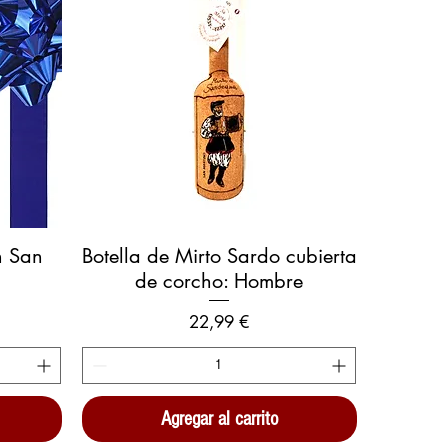
Vista rápida
n San
Botella de Mirto Sardo cubierta
de corcho: Hombre
Precio
22,99 €
Agregar al carrito