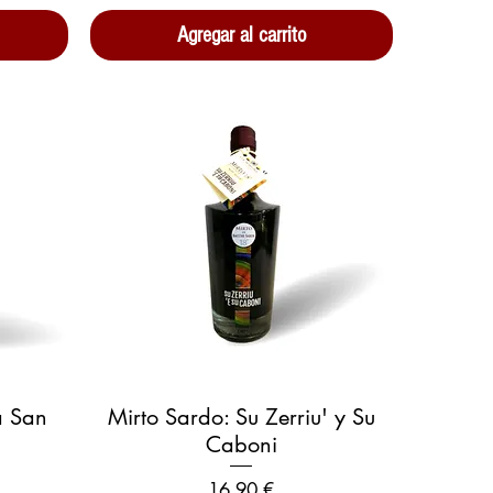
Agregar al carrito
Vista rápida
a San
Mirto Sardo: Su Zerriu' y Su
Caboni
Precio
16,90 €