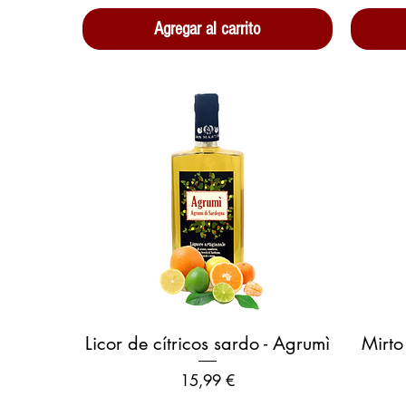
Agregar al carrito
Vista rápida
Licor de cítricos sardo - Agrumì
Mirto
Precio
15,99 €