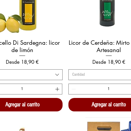
Vista rápida
Vista rápida
cello Di Sardegna: licor
Licor de Cerdeña: Mirto
de limón
Artesanal
Precio de oferta
Precio de oferta
Desde
18,90 €
Desde
18,90 €
Cantidad
Agregar al carrito
Agregar al carrito