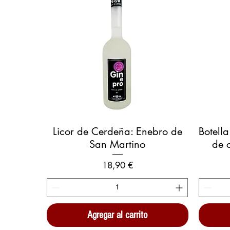
Vista rápida
Licor de Cerdeña: Enebro de
Botell
San Martino
de 
Precio
18,90 €
Agregar al carrito