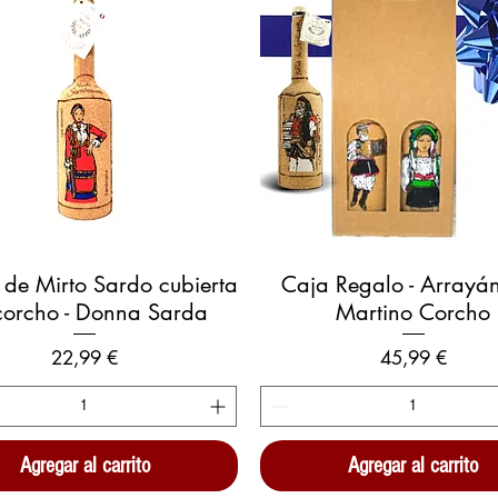
Vista rápida
Vista rápida
a de Mirto Sardo cubierta
Caja Regalo - Arrayá
corcho - Donna Sarda
Martino Corcho
Precio
Precio
22,99 €
45,99 €
Agregar al carrito
Agregar al carrito