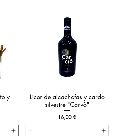
Vista rápida
to y
Licor de alcachofas y cardo
silvestre "Carvò"
Precio
16,00 €