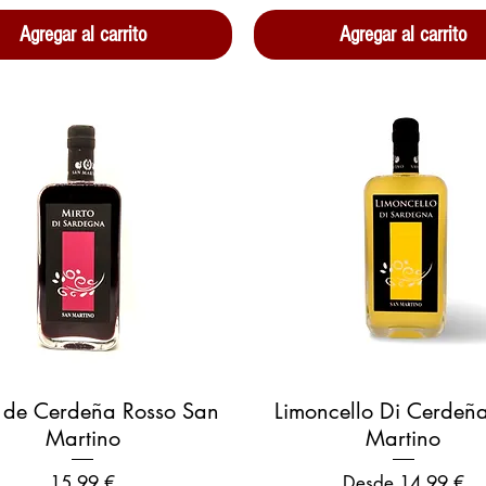
Agregar al carrito
Agregar al carrito
Vista rápida
Vista rápida
 de Cerdeña Rosso San
Limoncello Di Cerdeñ
Martino
Martino
Precio
Precio de oferta
15,99 €
Desde
14,99 €