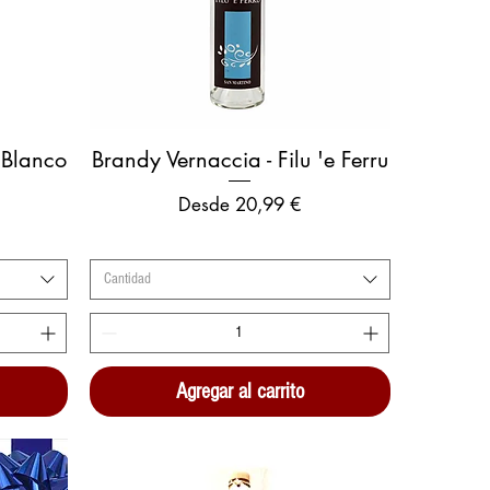
Vista rápida
 Blanco
Brandy Vernaccia - Filu 'e Ferru
Precio de oferta
Desde
20,99 €
Cantidad
Agregar al carrito