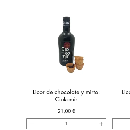
Vista rápida
Licor de chocolate y mirto:
Lic
Ciokomir
Precio
21,00 €