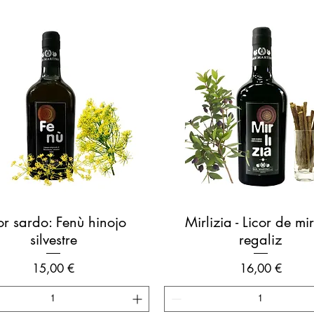
Vista rápida
Vista rápida
or sardo: Fenù hinojo
Mirlizia - Licor de mir
silvestre
regaliz
Precio
Precio
15,00 €
16,00 €