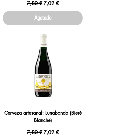
Precio
Precio de oferta
7,80 €
7,02 €
Agotado
Cerveza artesanal: Lunabonda (Bierè
Blanche)
Precio
Precio de oferta
7,80 €
7,02 €