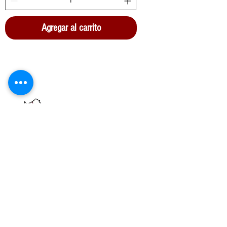
Agregar al carrito
Azienda Agricola San Paolo srls
Z.I. Strada C4/B3
09039 Villacidro SU
P.IVA
04111150928