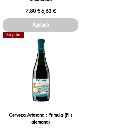
Precio
Precio de oferta
7,80 €
6,63 €
Agotado
Sin gluten
Cerveza Artesanal: Primula (Pils
alemana)