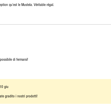
tion qu’est le Mustela. Véritable régal.
possibile di fermarsi!
10 giu
te gradito i nostri prodotti!