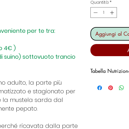
Quantità
*
nveniente per te tra:
Aggiungi al Ca
o 4€ )
i suino) sottovuoto trancio
Tabella Nutrizion
ino adulto, la parte più
Valori medi per
matizzato e stagionato per
Energia
ne la mustela sarda dal
mente pepato.
Grassi
perché ricavata dalla parte
di cui saturi