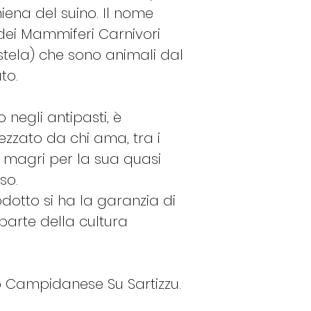
iena del suino. Il nome
Carboidrati
dei Mammiferi Carnivori
di cui zuccheri
ustela) che sono animali dal
to.
Proteine
Sale
negli antipasti, è
zzato da chi ama, tra i
iù magri per la sua quasi
so.
dotto si ha la garanzia di
parte della cultura
o Campidanese Su Sartizzu.