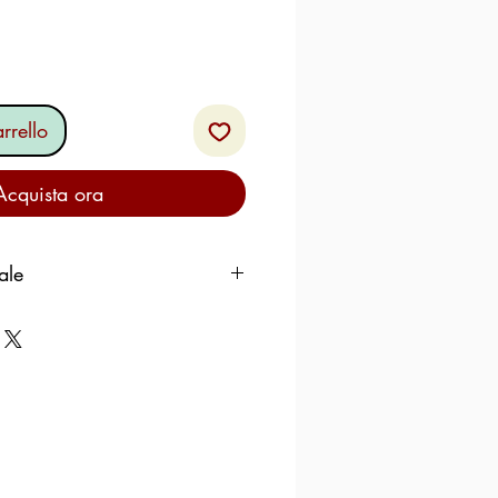
rrello
Acquista ora
ale
100g
126Kcal
534 KJ
3,74g
0,26g