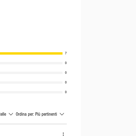
7
0
0
0
0
telle
Ordina per:
Più pertinenti