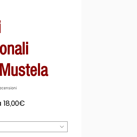
i
onali
 Mustela
ensioni, la valutazione è 5.0 su cinque stelle
recensioni
Prezzo
a
18,00€
scontato