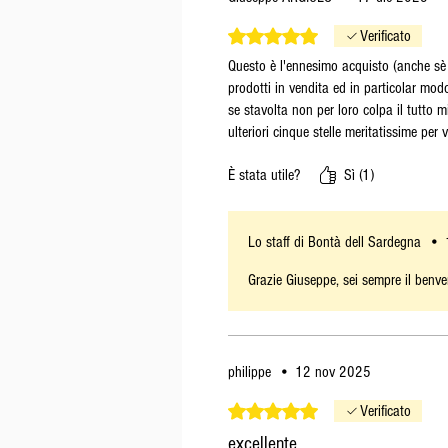
Valutazione 5 stelle su 5.
Verificato
Questo è l'ennesimo acquisto (anche sè 
prodotti in vendita ed in particolar mod
se stavolta non per loro colpa il tutto 
ulteriori cinque stelle meritatissime per
È stata utile?
Sì (1)
Lo staff di Bontà dell Sardegna
•
Grazie Giuseppe, sei sempre il benve
philippe
•
12 nov 2025
Valutazione 5 stelle su 5.
Verificato
excellente