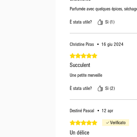
Parfumée avec quelques épices, séchage 
È stata utile?
Sì (1)
Christine Piras
•
16 giu 2024
Valutazione 5 stelle su 5.
Succulent
Une petite merveille
È stata utile?
Sì (2)
Destiné Pascal
•
12 apr
Valutazione 5 stelle su 5.
Verificato
Un délice