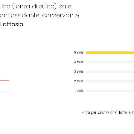
no (lonza di suino), sale,
 antiossidante, conservante.
 Lattosio
.
5 stelle
4 stelle
3 stelle
2 stelle
1 stella
Filtra per valutazione:
Tutte le s