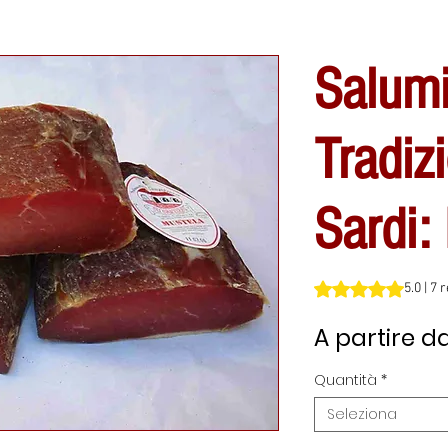
Salum
Tradizi
Sardi:
Sulla base di 7 rec
5.0 | 7 
A partire d
Quantità
*
Seleziona