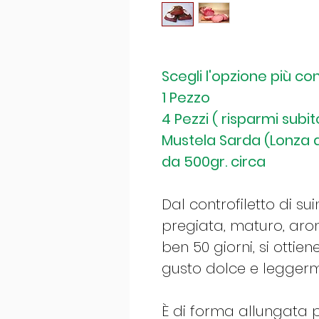
Scegli l'opzione più co
1 Pezzo
4 Pezzi ( risparmi subit
Mustela Sarda (Lonza d
da 500gr. circa
Dal controfiletto di su
pregiata, maturo, aro
ben 50 giorni, si ottie
gusto dolce e legger
È di forma allungata 