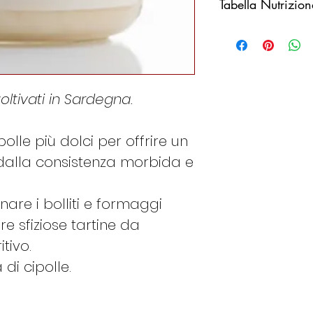
Tabella Nutrizion
Valori medi per
Valore energeti
oltivati in Sardegna.
Grassi
polle più dolci per offrire un
Carboidrati
dalla consistenza morbida e
Proteine
re i bolliti e formaggi
Sale
e sfiziose tartine da
tivo.
di cipolle.