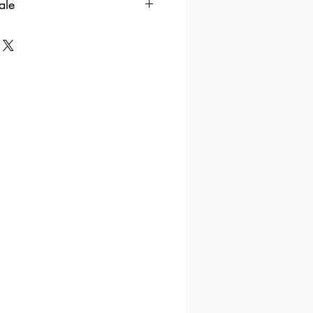
ale
100 gr.
co
106Kcal
442 KJ
7,1 gr.
5,2 gr.
5,2 gr.
0,36 gr.