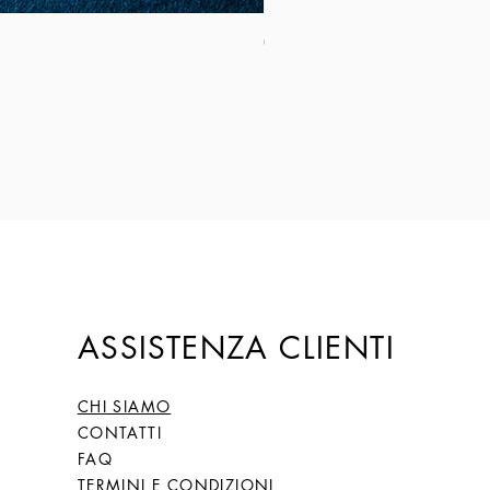
Coltello Sardo "Knife Sardinia": Mod
Prezzo
149,00 €
ASSISTENZA CLIENTI
CHI SIAMO
CONTATTI
FAQ
TERMINI E CONDIZIONI