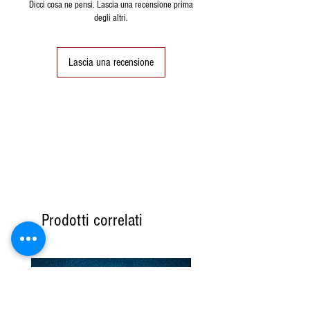
mediterranea” vivono più a
Dicci cosa ne pensi. Lascia una recensione prima
degli altri.
lungo e hanno minori
probabilità di contrarre malattie
cardiache o tumori.
Lascia una recensione
La dieta mediterranea è un
insieme di abitudini alimentari
tradizionalmente seguite dai
popoli della regione
mediterranea e prevede - oltre a
un maggiore consumo di pane,
cereali, verdura, patate, pesce,
fagioli, noci, semi, frutta – l’uso
Prodotti correlati
dell’olio d’oliva per condire e
cucinare.
L’olio extravergine d’oliva
sembra essere il primo