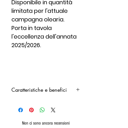
Disponibile in quantità
limitata per l'attuale
campagna olearia.
Porta in tavola
l'eccellenza dell'annata
2025/2026.
Caratteristiche e benefici
Una recente
indagine
scientifica
ha nuovamente
dimostrato che le persone che
seguono la “dieta
Non ci sono ancora recensioni