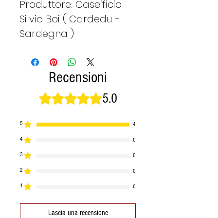
Produttore: Caseificio
Silvio Boi ( Cardedu -
Sardegna )
Recensioni
5.0
Valutazione 5 stelle su 5.
5
4
4
0
3
0
2
0
1
0
Lascia una recensione