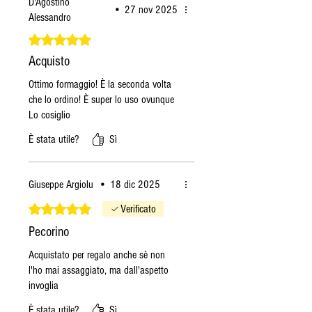
D'Agostino
•
27 nov 2025
Alessandro
Valutazione 5 stelle su 5.
Acquisto
Ottimo formaggio! È la seconda volta
che lo ordino! È super lo uso ovunque
Lo cosiglio
È stata utile?
Sì
Giuseppe Argiolu
•
18 dic 2025
Valutazione 5 stelle su 5.
Verificato
Pecorino
Acquistato per regalo anche sè non
l'ho mai assaggiato, ma dall'aspetto
invoglia
È stata utile?
Sì