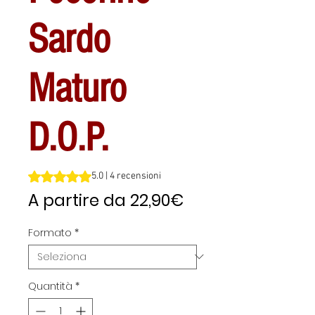
Sardo
Maturo
D.O.P.
Sulla base di 4 recensioni, la valutazione è 5.0 su cinque 
5.0 | 4 recensioni
Prezzo
A partire da
22,90€
scontato
Formato
*
Quantità
*