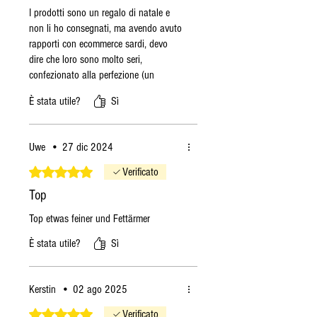
I prodotti sono un regalo di natale e
all’interno del contenitore del
non li ho consegnati, ma avendo avuto
minipimer (dove avete
rapporti con ecommerce sardi, devo
precedentemente inserito cacio,
dire che loro sono molto seri,
pepe e olio) e frullate il tutto. Se
confezionato alla perfezione (un
la crema è troppo densa
salume in busta frigo...mai vista una
È stata utile?
Sì
aggiungete altra acqua di
perfezione tale), tracciamento della
cottura, un poco alla volta, fino
spedizione perfetta e cesta molto
al raggiungimento della
bella....saranno il mio punto di
Uwe
•
27 dic 2024
riferimento
consistenza desiderata.
Valutazione 5 stelle su 5.
Verificato
Versate la crema ottenuta sulla
pasta, mescolate e impiattate.
Top
Spolverate altro pepe su ogni
Top etwas feiner und Fettärmer
porzione e servite subito.
I vostri bucatini cacio, pepe e
È stata utile?
Sì
guanciale sono pronti. Non vi
resta altro che gustare questa
Kerstin
•
02 ago 2025
prelibatezza!
Valutazione 5 stelle su 5.
Verificato