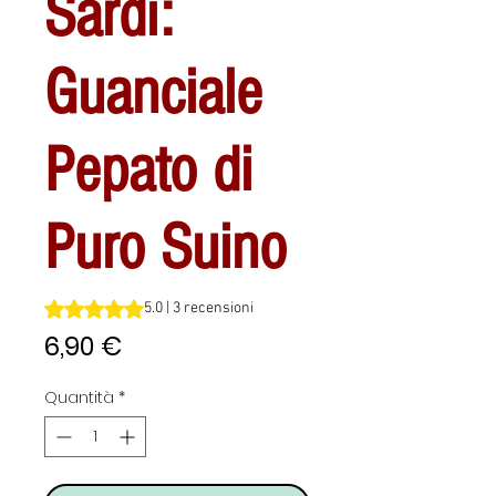
Sardi:
Guanciale
Pepato di
Puro Suino
Sulla base di 3 recensioni, la valutazione è 5.0 su cinque 
5.0 | 3 recensioni
Prezzo
6,90 €
Quantità
*