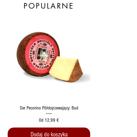
POPULARNE
Ser Pecorino Półdojrzewający: Bud
Cena rabatowa
Od
12,99 €
Dodaj do koszyka