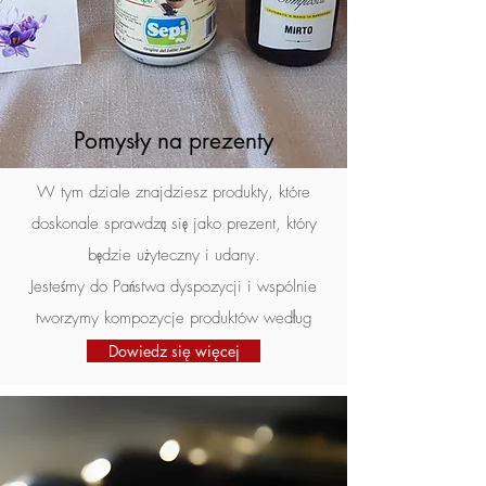
Dodaj do koszyka
Dodaj do koszyka
Dodaj do koszyka
Dodaj do koszyka
Dodaj do koszyka
Pomysły na prezenty
W tym dziale znajdziesz produkty, które
doskonale sprawdzą się jako prezent, który
będzie użyteczny i udany.
Jesteśmy do Państwa dyspozycji i wspólnie
tworzymy kompozycje produktów według
Państwa życzeń.
Dowiedz się więcej