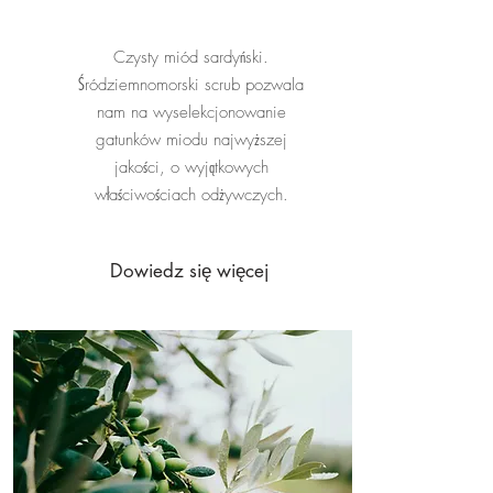
Czysty miód sardyński.
Śródziemnomorski scrub pozwala
nam na wyselekcjonowanie
gatunków miodu najwyższej
jakości, o wyjątkowych
właściwościach odżywczych.
Dowiedz się więcej