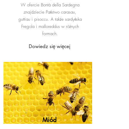
W ofercie Bontà della Sardegna
znajdziecie Państwo carasau,
guttiau i pisoccu. A także sardyńska
Fregola i malloreddus w różnych
formach.
Dowiedz się więcej
Miód