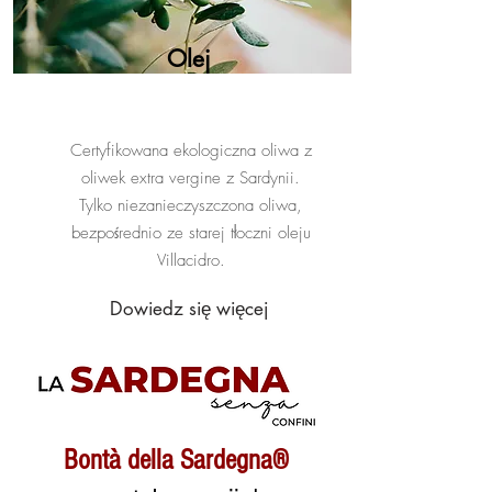
Olej
Certyfikowana ekologiczna oliwa z
oliwek extra vergine z Sardynii.
Tylko niezanieczyszczona oliwa,
bezpośrednio ze starej tłoczni oleju
Villacidro.
Dowiedz się więcej
Bontà della Sardegna®