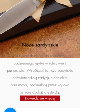
Noże sardyńskie
W przeszłości były to narzędzia
codziennego użytku w rolnictwie i
pasterstwie. Współcześnie noże sardyńskie
odzwierciedlają tradycję niedalekiej
przeszłości, podkreśloną przez wysoko
cenioną dbałość o estetykę.
Dowiedz się więcej