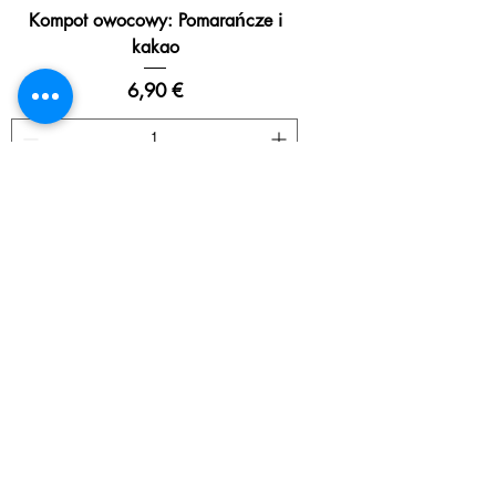
Kompot owocowy: Pomarańcze i
kakao
Cena
6,90 €
Dodaj do koszyka