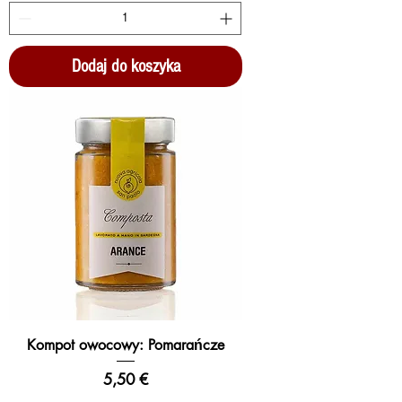
Dodaj do koszyka
Kompot owocowy: Pomarańcze
Cena
5,50 €