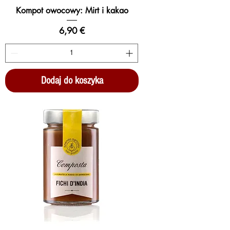
Kompot owocowy: Mirt i kakao
Cena
6,90 €
Dodaj do koszyka