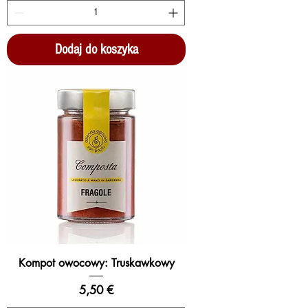
Dodaj do koszyka
Kompot owocowy: Truskawkowy
Cena
5,50 €