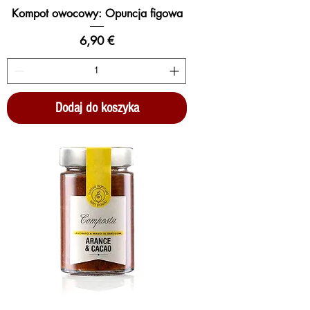
Kompot owocowy: Opuncja figowa
Cena
6,90 €
Dodaj do koszyka