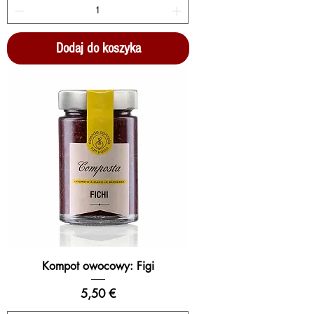
Dodaj do koszyka
Kompot owocowy: Figi
Cena
5,50 €