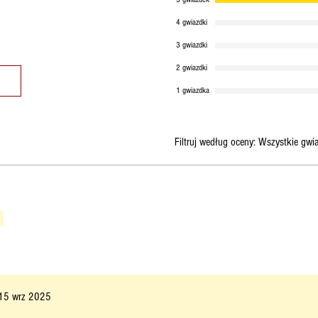
4 gwiazdki
3 gwiazdki
2 gwiazdki
1 gwiazdka
Filtruj według oceny:
Wszystkie gwi
15 wrz 2025