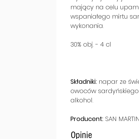
mający na celu upamięt
wspaniałego mirtu sar
wykonania.
30% obj. - 4 cl
Składniki:
napar ze świe
owoców sardyńskiego m
alkohol.
Producent:
SAN MARTIN
Opinie