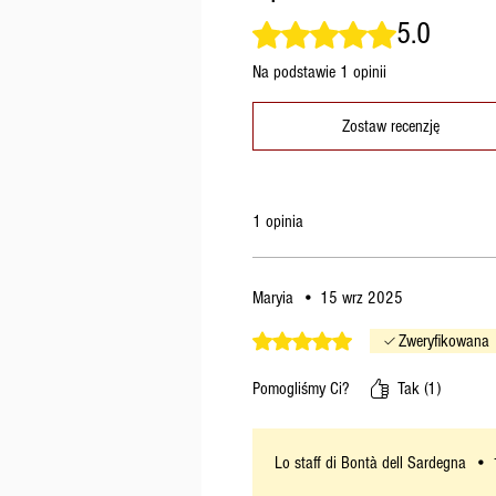
5.0
Oceniono na 5 z 5 gwiazdek.
Na podstawie 1 opinii
Zostaw recenzję
1 opinia
Maryia
•
15 wrz 2025
Oceniono na 5 z 5 gwiazdek.
Zweryfikowana
Pomogliśmy Ci?
Tak (1)
Lo staff di Bontà dell Sardegna
•