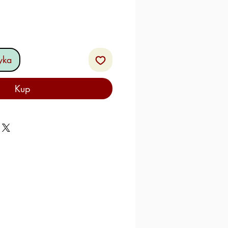
yka
Kup