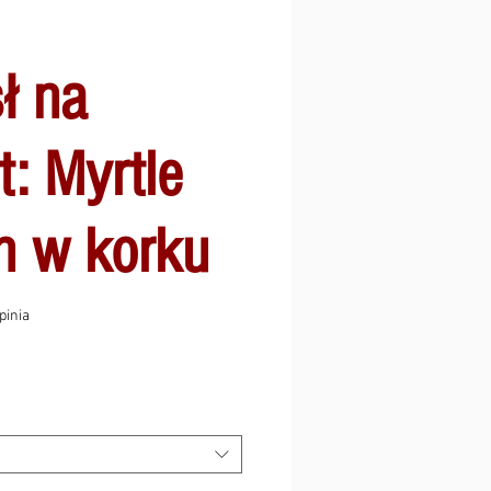
ł na
t: Myrtle
n w korku
ęć gwiazdek na podstawie 1 recenzji
opinia
ena
batowa