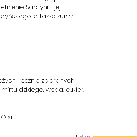
nienie Sardynii i jej
dyńskiego, a także kunsztu
żych, ręcznie zbieranych
irtu dzikiego, woda, cukier,
O srl
5 gwiazdek