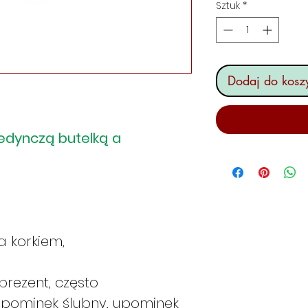
Sztuk
*
Dodaj do kosz
edynczą butelką a
a korkiem,
rezent, często
upominek ślubny, upominek