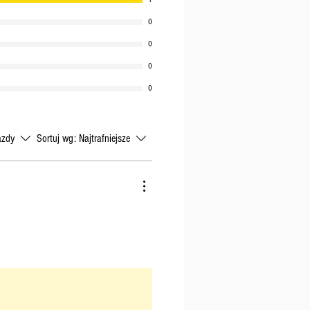
0
0
0
0
azdy
Sortuj wg:
Najtrafniejsze