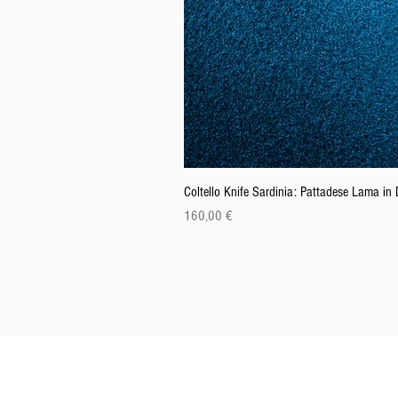
Coltello Knife Sardinia: Pattadese Lama i
Cena
160,00 €