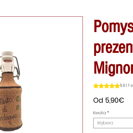
Pomys
prezen
Migno
Ocena to 5.0 na pi
5.0 | 1 
C
Od
5,90€
Ra
Kwota
*
Wybierz