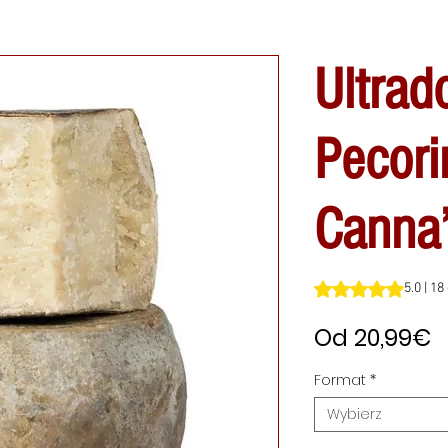
Ultrad
Pecori
Canna”
Ocena to 5.0 na pi
5.0 | 18
C
Od
20,99€
R
Format
*
Wybierz