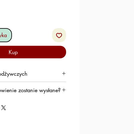
yka
Kup
 odżywczych
100 gramów
wienie zostanie wysłane?
ę do wysłania Twojego
ybko, jak to możliwe,
416 kJ
k, aby produkty pozostawały
1726 kcal
ującym przez weekend.
20,4%
iemy postępować według