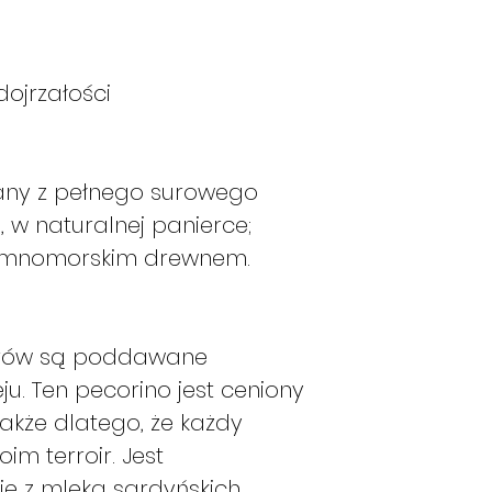
ile produkty b
razie w następ
Instrukcje te maj
dojrzałości
miesiącach zimowy
dostępny lub ma d
zamówienie zostan
to możliwe.
any z pełnego surowego
, w naturalnej panierce;
iemnomorskim drewnem.
serów są poddawane
ju. Ten pecorino jest ceniony
także dlatego, że każdy
m terroir. Jest
e z mleka sardyńskich