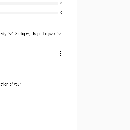
0
0
azdy
Sortuj wg:
Najtrafniejsze
ection of your