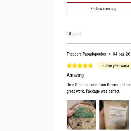
Zostaw recenzję
18 opinii
Theodore Papadopoulos
•
04 paź 2
Oceniono na 5 z 5 gwiazdek.
Zweryfikowana
Amazing
Dear Stefano, hello from Greece, just rec
great work. Package was perfect.