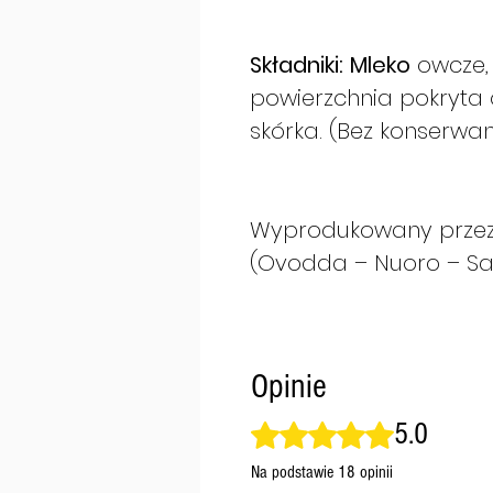
Składniki:
Mleko
owcze, 
powierzchnia pokryta o
skórka. (Bez konserwa
Wyprodukowany przez 
(Ovodda – Nuoro – Sa
Opinie
5.0
Oceniono na 5 z 5 gwiazdek.
Na podstawie 18 opinii