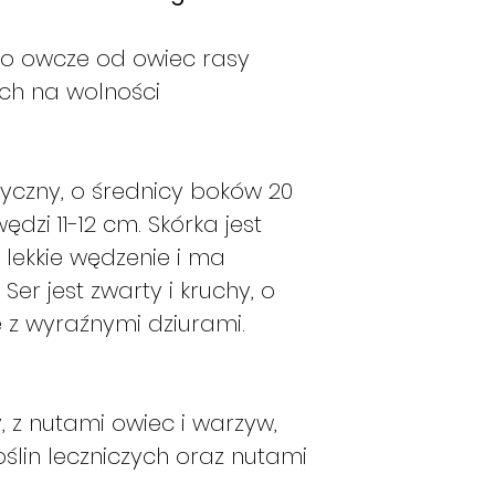
następującego sc
Węglowodany
Jeśli złożę za
ko owcze od owiec rasy
ono wysłane w 
ch na wolności
Białka
Jeśli złożę za
zostanie ono w
Sól
poniedziałek.
Jeśli złożę za
ryczny, o średnicy boków 20
ono wysłane w
dzi 11-12 cm. Skórka jest
Jeśli złożę za
lekkie wędzenie i ma
ono wysłane w
 Ser jest zwarty i kruchy, o
Jeśli złożę za
 z wyraźnymi dziurami.
zostanie ono w
Jeśli złożę za
zamówienie zos
ile produkty b
 z nutami owiec i warzyw,
razie w następ
ślin leczniczych oraz nutami
Jeśli złożę z
zamówienie zos