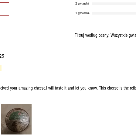
2 gwiazdki
1 gwiazdka
Filtruj według oceny:
Wszystkie gwi
025
eived your amazing cheese.I will taste it and let you know. This cheese is the refl