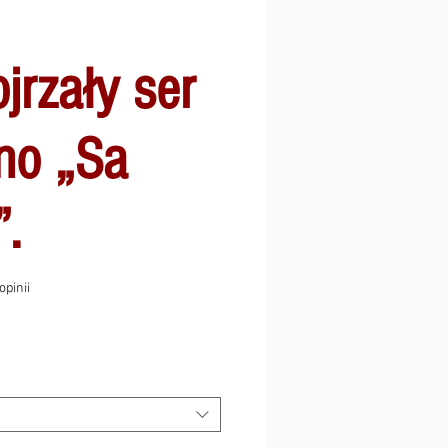
ojrzały ser
no „Sa
.
ęć gwiazdek na podstawie 18 recenzji
 opinii
ena
abatowa