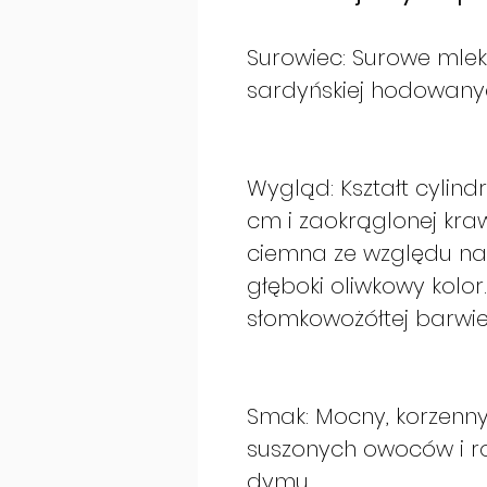
Surowiec: Surowe mle
sardyńskiej hodowany
Wygląd: Kształt cylind
cm i zaokrąglonej krawę
ciemna ze względu na 
głęboki oliwkowy kolor.
słomkowożółtej barwie
Smak: Mocny, korzenny,
suszonych owoców i ro
dymu