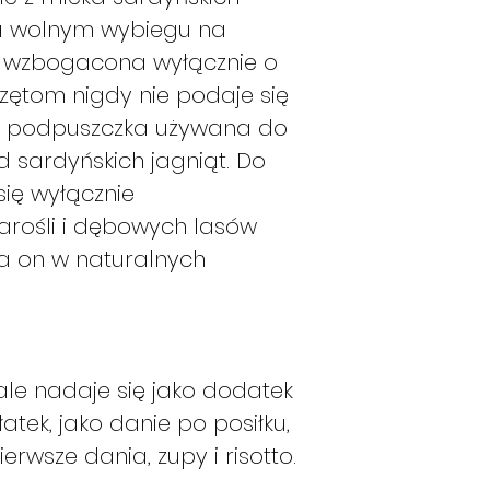
 wolnym wybiegu na
est wzbogacona wyłącznie o
rzętom nigdy nie podaje się
t podpuszczka używana do
d sardyńskich jagniąt. Do
ię wyłącznie
arośli i dębowych lasów
a on w naturalnych
le nadaje się jako dodatek
atek, jako danie po posiłku,
erwsze dania, zupy i risotto.