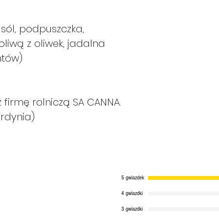
sól, podpuszczka,
liwą z oliwek, jadalna
ntów)
firmę rolniczą SA CANNA.
rdynia)
5 gwiazdek
4 gwiazdki
3 gwiazdki