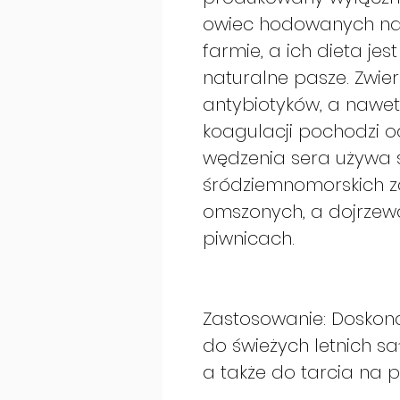
owiec hodowanych na
farmie, a ich dieta j
naturalne pasze. Zwie
antybiotyków, a nawe
koagulacji pochodzi o
wędzenia sera używa s
śródziemnomorskich z
omszonych, a dojrzew
piwnicach.
Zastosowanie: Doskona
do świeżych letnich sał
a także do tarcia na pi