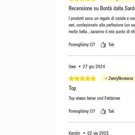
Recensione su Bontà dalla Sar
I prodotti sono un regalo di natale e n
seri, confezionato alla perfezione (un sa
molto bella....saranno il mio punto di ri
Pomogliśmy Ci?
Tak
Uwe
•
27 gru 2024
Oceniono na 5 z 5 gwiazdek.
Zweryfikowana
Top
Top etwas feiner und Fettärmer
Pomogliśmy Ci?
Tak
Kerstin
•
02 sie 2025