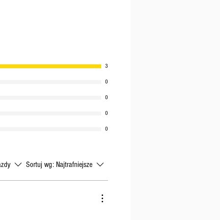
3
0
0
0
0
azdy
Sortuj wg:
Najtrafniejsze