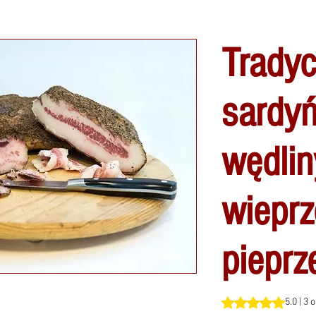
Tradyc
sardyń
wędlin
wiepr
piepr
Ocena to 5.0 na pi
5.0 | 3 