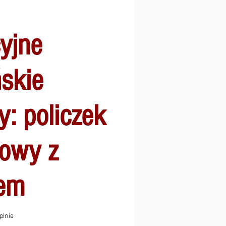
yjne
skie
y: policzek
zowy z
zem
ęć gwiazdek na podstawie 3 recenzji
opinie