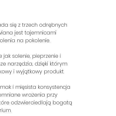
SALE: 3,2 g
guanciale
ALLERGENI: PEPE
Tagliate e listarell
Oleate leggerment
soffriggere i pez
ada się z trzech odrębnych
diventare dorati e
wiana jest tajemnicami
fiamma e lasciate
lenia na pokolenie.
Unite, nel contenit
pecorino, un pizzi
oliva e tenete da p
e jak solenie, pieprzenie i
Cuocete la pasta 
ze narzędzia, dzięki którym
Scolatela al dente
owy i wyjątkowy produkt.
cottura. Servirà ne
Mescolate la past
accendere il forne
mak i mięsista konsystencja
Aggiungete circa 
omniane wrażenia przy
della pasta all’in
tóre odzwierciedlają bogatą
minipimer (dove a
rium.
cacio, pepe e olio) 