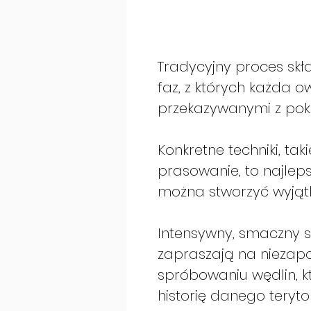
Tradycyjny proces skł
faz, z których każda o
przekazywanymi z poko
Konkretne techniki, taki
prasowanie, to najleps
można stworzyć wyjątk
Intensywny, smaczny s
zapraszają na niezap
spróbowaniu wędlin, k
historię danego teryto