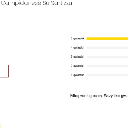
o Campidanese Su Sartizzu
5 gwiazdek
4 gwiazdki
3 gwiazdki
2 gwiazdki
1 gwiazdka
Filtruj według oceny:
Wszystkie gwi