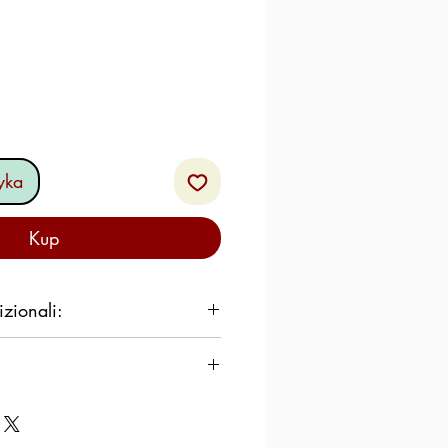
yka
Kup
izionali:
 kcal / 2615,34 kJ
9,6
% di cui saturi: 25,4 %
%
epe e guanciale.
bucatini cacio, pepe e