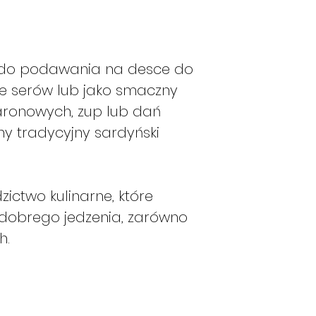
crema è troppo d
di cottura, un poco
raggiungimento de
Versate la crema o
 do podawania na desce do
mescolate e impiat
ie serów lub jako smaczny
Spolverate altro 
ronowych, zup lub dań
servite subito.
I vostri bucatini 
ny tradycyjny sardyński
pronti. Non vi res
prelibatezza!
zictwo kulinarne, które
dobrego jedzenia, zarówno
h.