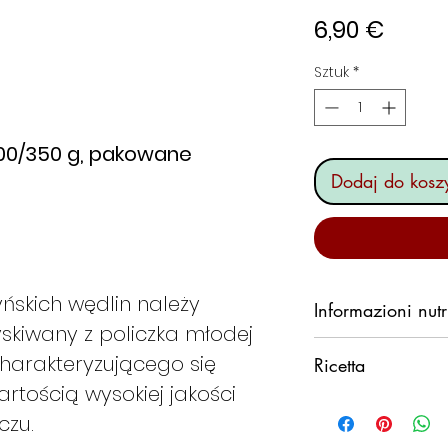
Cena
6,90 €
Sztuk
*
300/350 g, pakowane
Dodaj do kosz
ńskich wędlin należy
Informazioni nutr
yskiwany z policzka młodej
ENERGIA:
625,68
charakteryzującego się
Ricetta
GRASSI TOTALI: 6
rtością wysokiej jakości
CARBOIDRATI:
0
Bucatini, cacio, p
czu.
PROTEINE:
6,4%
Preparazione dei 