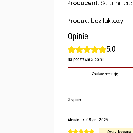
Producent:
Salumifici
Produkt bez laktozy.
Opinie
5.0
Oceniono na 5 z 5 gwiazdek.
Na podstawie 3 opinii
Zostaw recenzję
3 opinie
Alessio
•
08 gru 2025
Oceniono na 5 z 5 gwiazdek.
Zweryfikowana