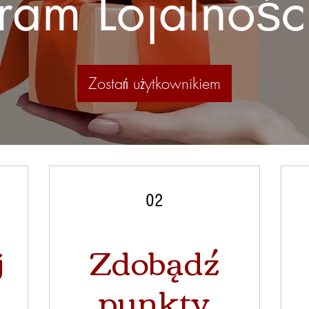
ram Lojalnoś
Zostań użytkownikiem
02
j
Zdobądź
punkty