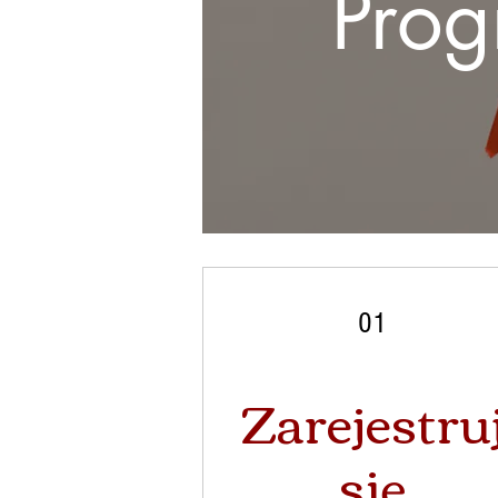
Prog
01
Zarejestru
się