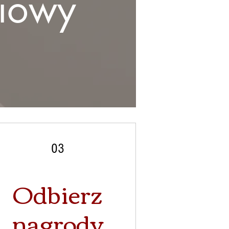
ciowy
03
Odbierz
nagrody