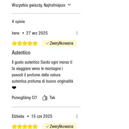
Wszystkie gwiazdy, Najtrafniejsze
Jeśli złożę zamówienie w
piątek
, zostanie ono wysłane
we wtorek.
4 opinie
Jeśli złożę zamówienie w
Irene
•
27 wrz 2025
sobotę
, zostanie ono
wysłane we wtorek.
Oceniono na 5 z 5 gwiazdek.
Zweryfikowana
Jeśli złożę zamówienie w
Autentico
niedzielę
, zostanie ono
Il gusto autentico Sardo ogni morso ti
wysłane we wtorek.
fa viaggiare verso le montagne i
Jeśli złożę zamówienie w
pascoli il profumo della natura
poniedziałek
, zamówienie
autentica profuma di buono originalità
zostanie wysłane we wtorek
❤️
(o ile produkty będą
Pomogliśmy Ci?
Tak
dostępne), w przeciwnym
razie w kolejny poniedziałek.
Jeśli złożę zamówienie we
Elżbieta
•
15 cze 2025
wtorek
, zamówienie
Oceniono na 5 z 5 gwiazdek.
Zweryfikowana
zostanie wysłane we wtorek,