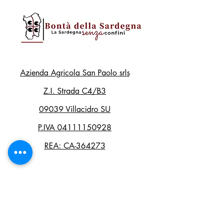
Azienda Agricola San Paolo srls
Z.I. Strada C4/B3
09039 Villacidro SU
P.IVA
04111150928
REA: CA-364273
MENU
DOM
ŻYWNOŚĆ
POMYSŁY NA