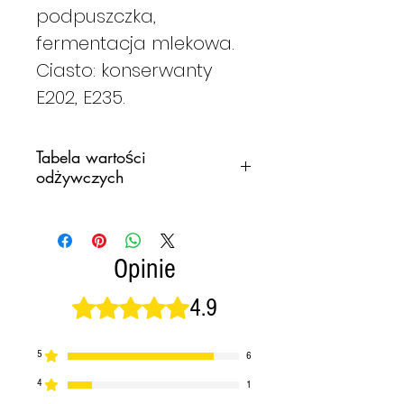
podpuszczka,
fermentacja mlekowa.
Ciasto: konserwanty
E202, E235.
Tabela wartości
odżywczych
WARTOŚCI
100G
ŚREDNIE DLA
Opinie
ENERGIA
1597
4.9
Oceniono na 4,9 z 5 gwiazdek.
KJ
381,5
kcal
5
6
4
1
TŁUSZCZE
31,1