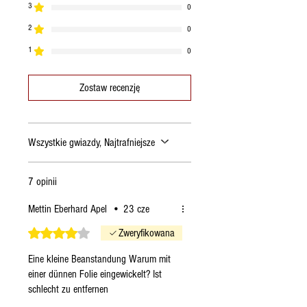
3
w tym nasycone
G
0
23,50
2
0
G
1
0
WĘGLOWODANY
0,80
Zostaw recenzję
w tym cukry
G
0,70
G
Wszystkie gwiazdy, Najtrafniejsze
BIAŁKA
24,60
G
7 opinii
SÓL
1,80
Mettin Eberhard Apel
•
23 cze
G
Oceniono na 4 z 5 gwiazdek.
Zweryfikowana
Eine kleine Beanstandung Warum mit
einer dünnen Folie eingewickelt? Ist
schlecht zu entfernen