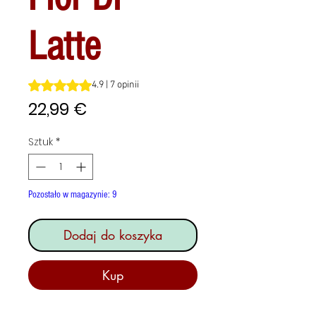
Latte
Ocena to 4.9 na pięć gwiazdek na podstawie 7 recenzji
4.9 | 7 opinii
Cena
22,99 €
Sztuk
*
Pozostało w magazynie: 9
Dodaj do koszyka
Kup