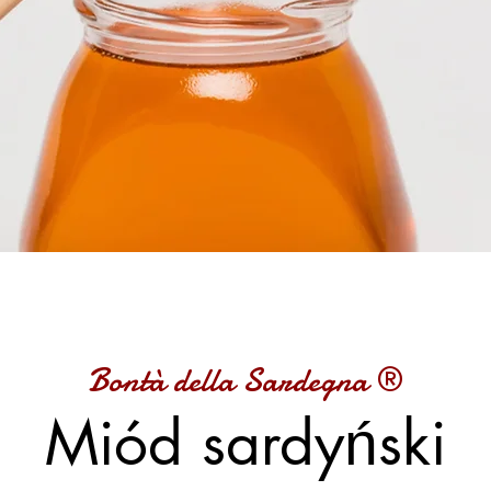
Bontà della Sardegna ®
Miód sardyński