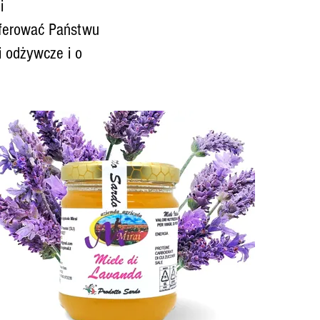
i
oferować Państwu
i odżywcze i o