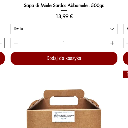
Sapa di Miele Sardo: Abbamele - 500gr.
Podgląd
Cena
13,99 €
Kwota
Dodaj do koszyka