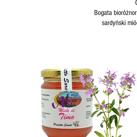
Bogata bioróżno
sardyński mió