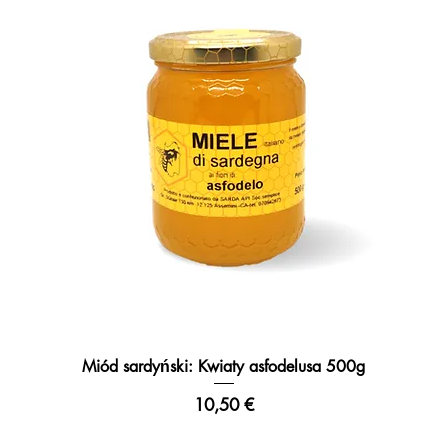
Miód sardyński: Kwiaty asfodelusa 500g
Podgląd
Cena
10,50 €