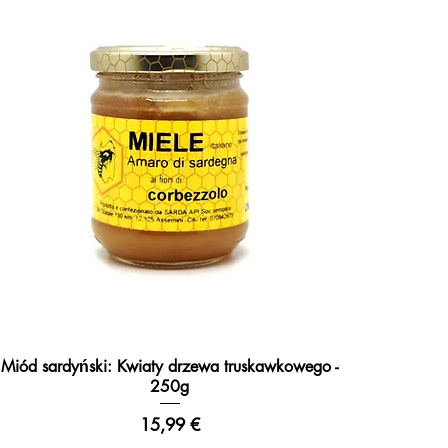
Miód sardyński: Kwiaty drzewa truskawkowego -
Podgląd
250g
Cena
15,99 €