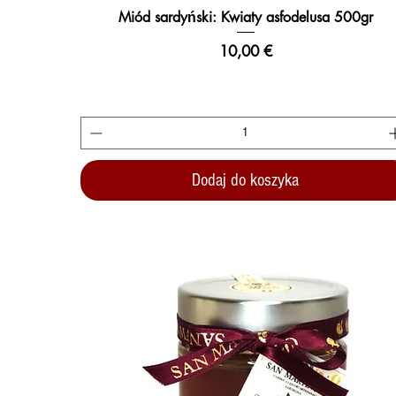
Miód sardyński: Kwiaty asfodelusa 500gr
Podgląd
Cena
10,00 €
Dodaj do koszyka