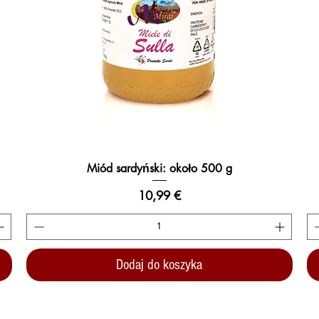
Miód sardyński: około 500 g
Podgląd
Cena
10,99 €
Dodaj do koszyka