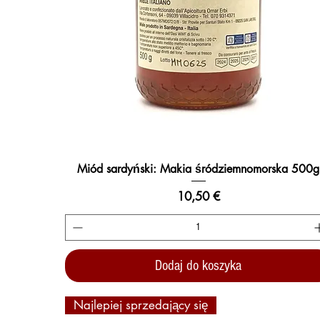
Miód sardyński: Makia śródziemnomorska 500g
Podgląd
Cena
10,50 €
Dodaj do koszyka
Najlepiej sprzedający się