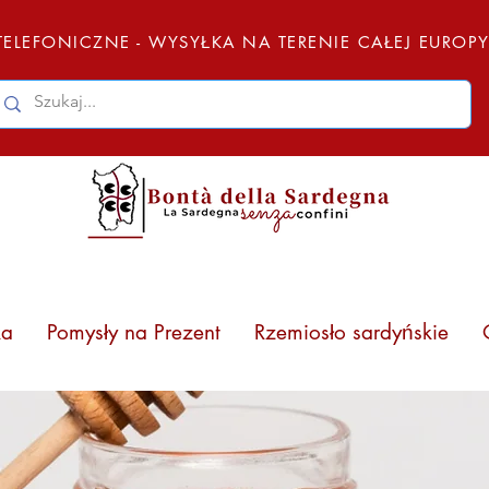
ELEFONICZNE - WYSYŁKA NA TERENIE CAŁEJ EUROP
ka
Pomysły na Prezent
Rzemiosło sardyńskie