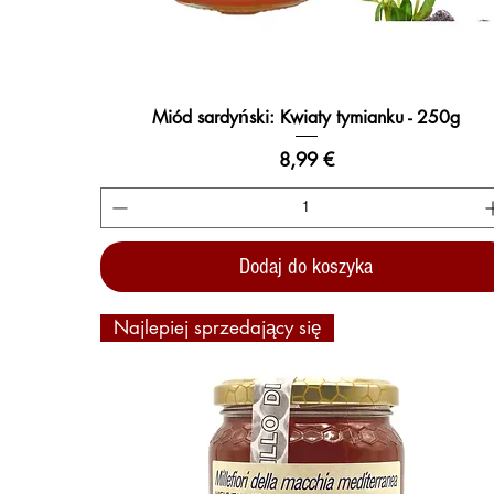
Miód sardyński: Kwiaty tymianku - 250g
Podgląd
Cena
8,99 €
Dodaj do koszyka
Najlepiej sprzedający się