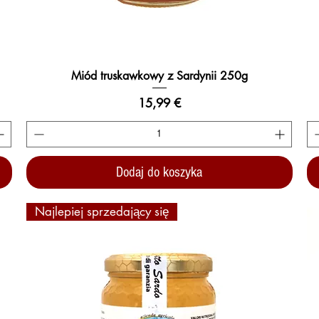
Miód truskawkowy z Sardynii 250g
Podgląd
Cena
15,99 €
Dodaj do koszyka
Najlepiej sprzedający się