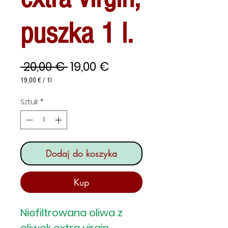
puszka 1 l.
Regularna
Cena
 20,00 € 
19,00 €
cena
Rabatowa
19,00 €
/
1l
19,00 €
za
Sztuk
*
1
Litrów
Dodaj do koszyka
Kup
Niefiltrowana oliwa z
oliwek extra virgin,