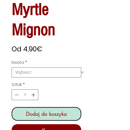
Myrtle
Mignon
Cena
Od
4,90€
Rabatowa
Kwota
*
Sztuk
*
Dodaj do koszyka