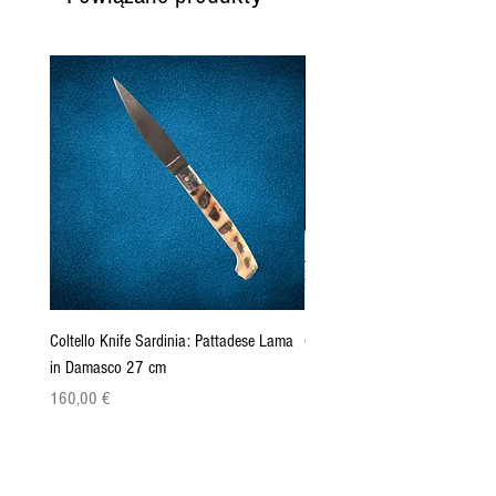
Coltello Knife Sardinia: Pattadese Lama
Coltello Sardo "Knife Sardinia"
in Damasco 27 cm
Pattada 27cm
Cena
Cena
160,00 €
149,00 €