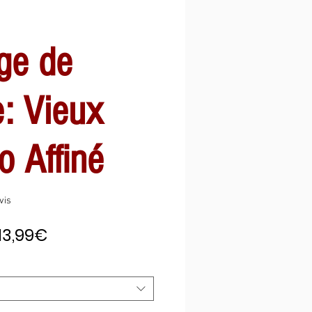
ge de
: Vieux
o Affiné
sur cinq étoiles selon 3 avis
avis
Prix
13,99€
promotionnel