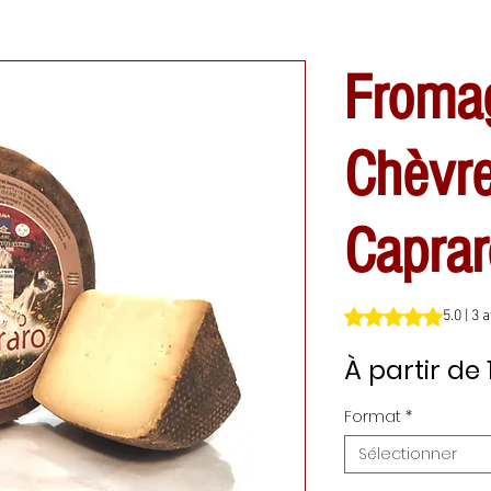
Froma
Chèvre
Caprar
La note est de 5.0 
5.0 | 3 
À partir de
Format
*
Sélectionner