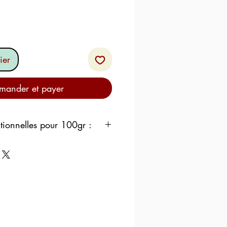
ier
ander et payer
itionnelles pour 100gr :
 kJ / 363,3 kcal
S TOTALES :
30,1 g
ont sucres
0,9 g
 g
IT DE CHÈVRE 48-62 % –
 %