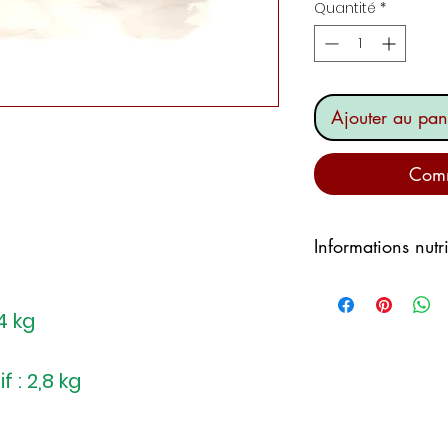
Quantité
*
Ajouter au pan
Comm
Informations nutr
ÉNERGIE :
1520,9
MATIÈRES GRASSE
4 kg
GLUCIDES :
1 g
d
PROTÉINES :
23,2
 : 2,8 kg
SEL :
1,4 g
ALLERGÈNES : LA
LACTOSE 0,2-0,8