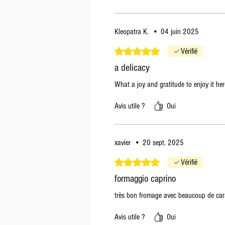
Kleopatra K.
•
04 juin 2025
Noté 5 sur 5.
Vérifié
a delicacy
What a joy and gratitude to enjoy it her
Avis utile ?
Oui
xavier
•
20 sept. 2025
Noté 5 sur 5.
Vérifié
formaggio caprino
très bon fromage avec beaucoup de car
Avis utile ?
Oui