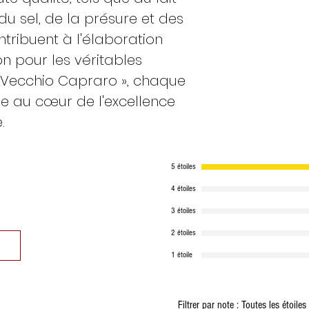
du sel, de la présure et des
ntribuent à l'élaboration
on pour les véritables
l Vecchio Capraro », chaque
e au cœur de l'excellence
.
5 étoiles
4 étoiles
3 étoiles
2 étoiles
1 étoile
Filtrer par note :
Toutes les étoiles