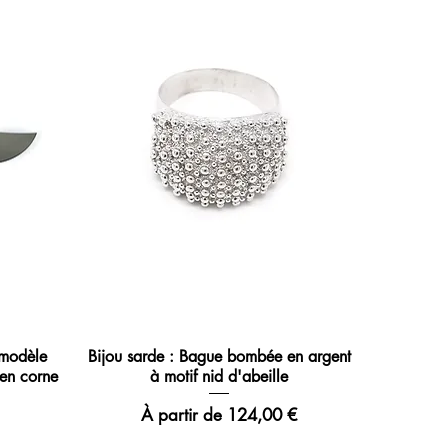
 modèle
Bijou sarde : Bague bombée en argent
en corne
à motif nid d'abeille
Prix promotionnel
À partir de
124,00 €