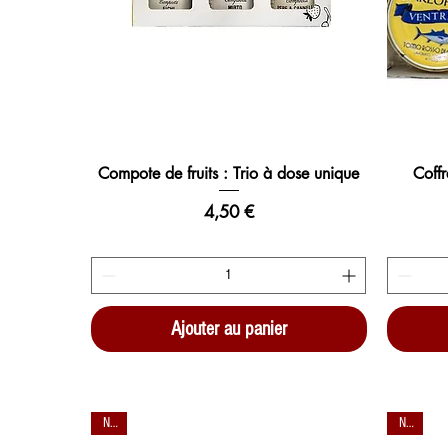
Compote de fruits : Trio à dose unique
Coff
Prix
4,50 €
Ajouter au panier
New
New