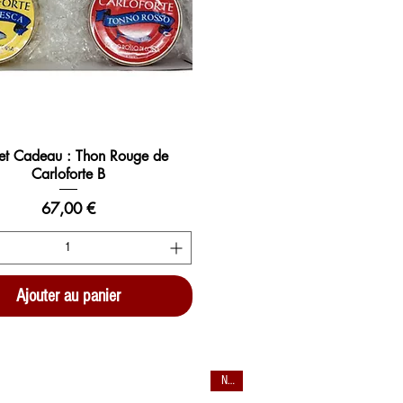
ret Cadeau : Thon Rouge de
Carloforte B
Prix
67,00 €
Ajouter au panier
New