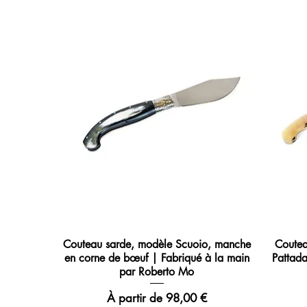
Couteau sarde, modèle Scuoio, manche
Coutea
en corne de bœuf | Fabriqué à la main
Pattad
par Roberto Mo
Prix promotionnel
À partir de
98,00 €