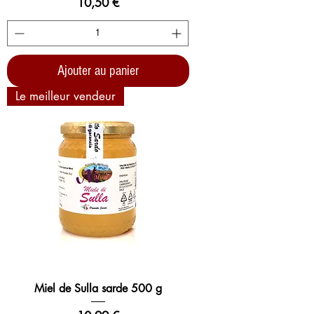
Prix
10,50 €
Ajouter au panier
Le meilleur vendeur
Miel de Sulla sarde 500 g