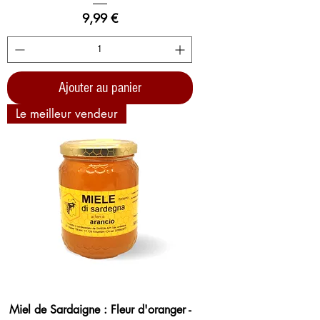
Prix
9,99 €
Ajouter au panier
Le meilleur vendeur
Miel de Sardaigne : Fleur d'oranger -