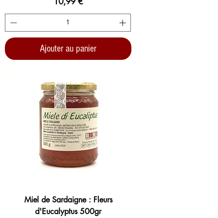
Prix
10,99 €
Ajouter au panier
Miel de Sardaigne : Fleurs
d'Eucalyptus 500gr