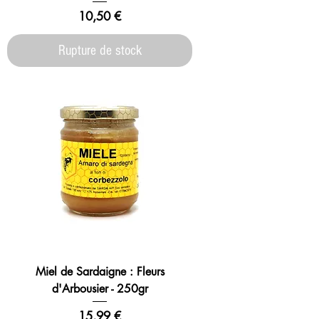
Prix
10,50 €
Rupture de stock
Miel de Sardaigne : Fleurs
d'Arbousier - 250gr
Prix
15,99 €