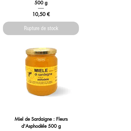
500 g
Prix
10,50 €
Rupture de stock
Miel de Sardaigne : Fleurs
d'Asphodèle 500 g