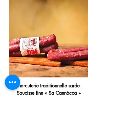
Charcuterie traditionnelle sarde :
Saucisse fine « Sa Cannàcca »
Prix promotionnel
À partir de
9,90 €