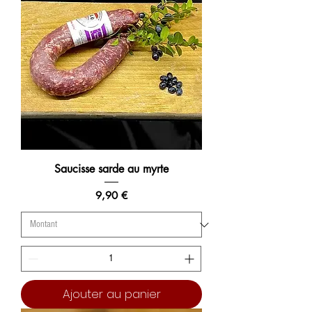
Saucisse sarde au myrte
Prix
9,90 €
Ajouter au panier