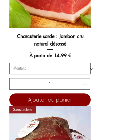
Charcuterie sarde : Jambon cru
naturel désossé
Prix promotionnel
À partir de
14,99 €
Ajouter au panier
Sans lactose