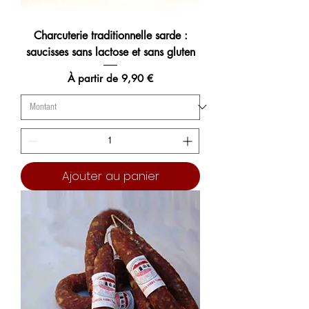
Charcuterie traditionnelle sarde :
saucisses sans lactose et sans gluten
Prix promotionnel
À partir de
9,90 €
Ajouter au panier