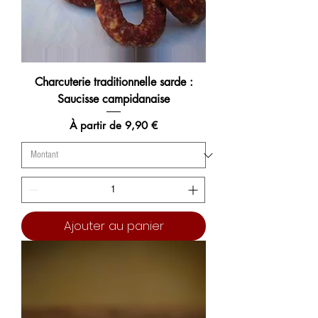
Charcuterie traditionnelle sarde :
Saucisse campidanaise
Prix promotionnel
À partir de
9,90 €
Ajouter au panier