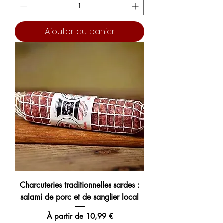
Ajouter au panier
Charcuteries traditionnelles sardes :
salami de porc et de sanglier local
Prix promotionnel
À partir de
10,99 €