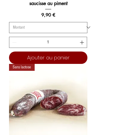
saucisse au piment
Prix
9,90 €
Ajouter au panier
Sans lactose