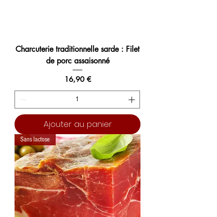
Charcuterie traditionnelle sarde : Filet
de porc assaisonné
Prix
16,90 €
Ajouter au panier
Sans lactose