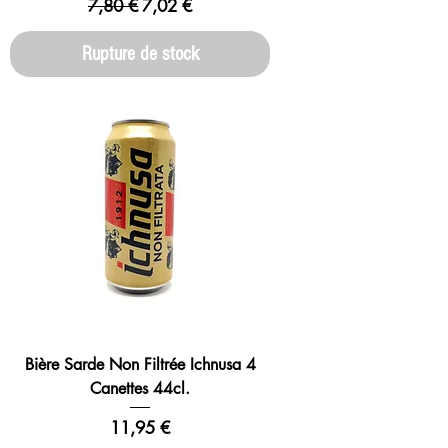
Prix original
Prix promotionnel
7,80 €
7,02 €
Rupture de stock
Bière Sarde Non Filtrée Ichnusa 4
Canettes 44cl.
Prix
11,95 €