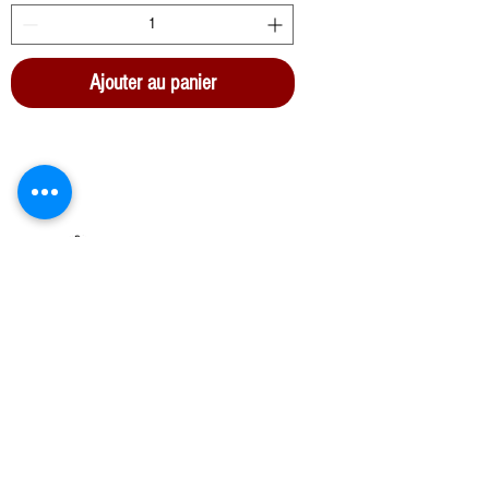
Ajouter au panier
Azienda Agricola San Paolo srls
Z.I. Strada C4/B3
09039 Villacidro SU