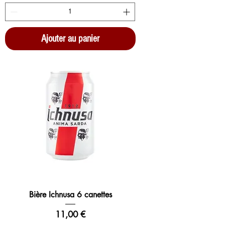
Ajouter au panier
Bière Ichnusa 6 canettes
Prix
11,00 €