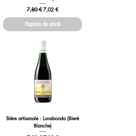
Prix original
Prix promotionnel
7,80 €
7,02 €
Rupture de stock
Bière artisanale : Lunabonda (Bierè
Blanche)