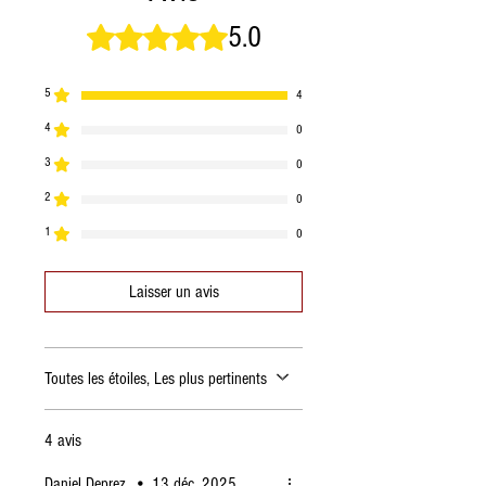
5.0
Noté 5 sur 5.
5
4
4
0
3
0
2
0
1
0
Laisser un avis
Toutes les étoiles, Les plus pertinents
4 avis
Daniel Deprez
•
13 déc. 2025