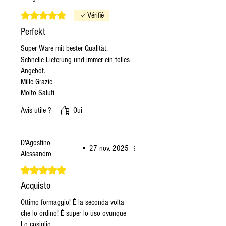
Noté 5 sur 5.
Vérifié
Perfekt
Super Ware mit bester Qualität.
Schnelle Lieferung und immer ein tolles
Angebot.
Mille Grazie
Molto Saluti
Avis utile ?
Oui
D'Agostino
•
27 nov. 2025
Alessandro
Noté 5 sur 5.
Acquisto
Ottimo formaggio! È la seconda volta
che lo ordino! È super lo uso ovunque
Lo cosiglio