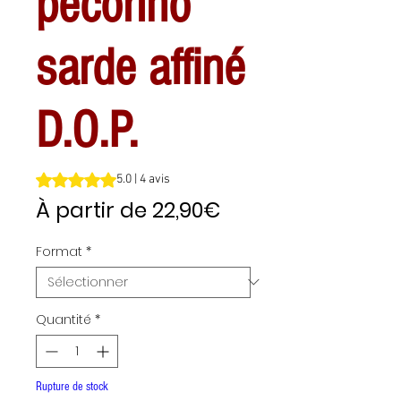
pecorino
sarde affiné
D.O.P.
La note est de 5.0 sur cinq étoiles selon 4 avis
5.0 | 4 avis
Prix
À partir de
22,90€
promotionnel
Format
*
Quantité
*
Rupture de stock