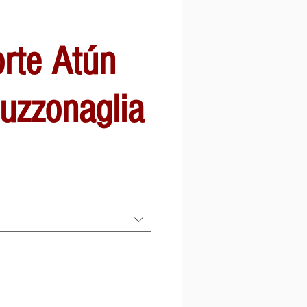
orte Atún
uzzonaglia
io