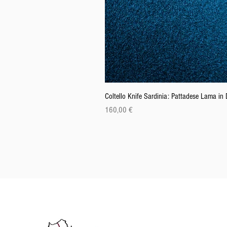
Coltello Knife Sardinia: Pattadese Lama i
Precio
160,00 €