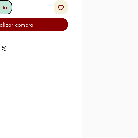
ito
alizar compra