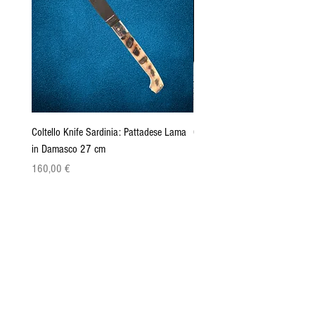
Coltello Knife Sardinia: Pattadese Lama
Coltello Sardo "Knife Sardinia"
in Damasco 27 cm
Pattada 27cm
Precio
Precio
160,00 €
149,00 €