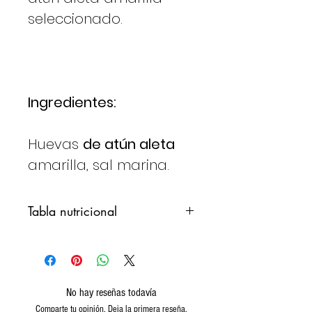
seleccionado.
Ingredientes:
Huevas
de atún aleta
amarilla, sal marina.
Tabla nutricional
VALORES
100 g
PROMEDIO PARA
No hay reseñas todavía
Energía
1487
Comparte tu opinión. Deja la primera reseña.