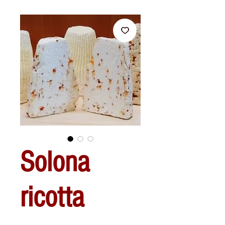
Solona
ricotta