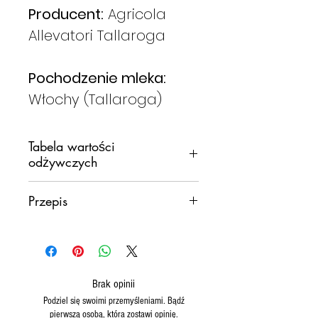
Producent:
Agricola
Allevatori Tallaroga
Pochodzenie mleka:
Włochy (Tallaroga)
Tabela wartości
odżywczych
WARTOŚCI
100G
Przepis
ŚREDNIE DLA
Proste i kremowe danie
wegetariańskie z tartym
ENERGIA
316
twardym ricottą
kcal
Tam
makaron z kremem z
1311
Brak opinii
papryki i soloną ricottą
to jest
KJ
Podziel się swoimi przemyśleniami. Bądź
pierwszą osobą, która zostawi opinię.
lekkie pierwsze danie
i bogaty