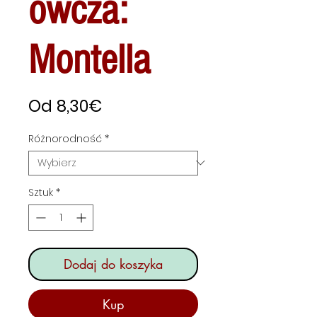
owcza:
Montella
Cena
Od
8,30€
Rabatowa
Różnorodność
*
Sztuk
*
Dodaj do koszyka
Kup