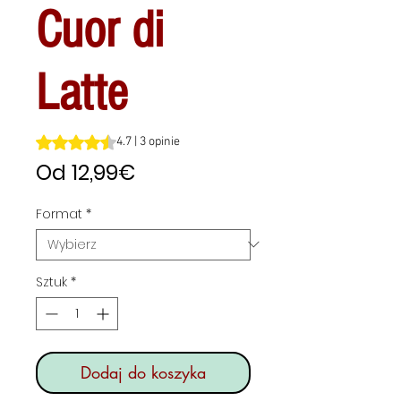
Cuor di
Latte
Ocena to 4.7 na pięć gwiazdek na podstawie 3 recenzji
4.7 | 3 opinie
Cena
Od
12,99€
Rabatowa
Format
*
Sztuk
*
Dodaj do koszyka