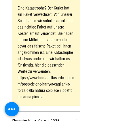
ważnych powodów: jest bardzo
Eine Katastrophe? Der Kurier hat
bogaty w bakterie kwasu
ein Paket verwechselt. Von unserer
mlekowego
, które pomagają
Seite haben wir sofort reagiert und
utrzymać zrównoważoną florę
das richtige Paket auf unsere
jelitową; jednocześnie zawiera
Kosten erneut versendet. Sie haben
bardzo mało kazeiny
unsere Mitteilung sogar erhalten,
, białka
bevor das falsche Paket bei Ihnen
mleka, które powoduje wzdęcia
angekommen ist. Eine Katastrophe
i nieprzyjemne problemy
ist etwas anderes – wir halten es
jelitowe u osób nietolerujących
für richtig, hier die passenden
tego składnika.
Worte zu verwenden.
Naturalny, świeży ser kozi
https://www.bontadellasardegna.co
powstaje z surowego mleka,
m/post/ciclone-harry-a-cagliari-la-
bez dodatku podpuszczki,
forza-della-natura-colpisce-il-poetto-
e-marina-piccola
poprzez spontaniczną
koagulację kwasową. Podczas
tego procesu bakterie kwasu
mlekowego przekształcają
Kleopatra K.
•
04 cze 2025
laktozę w kwas mlekowy, dzięki