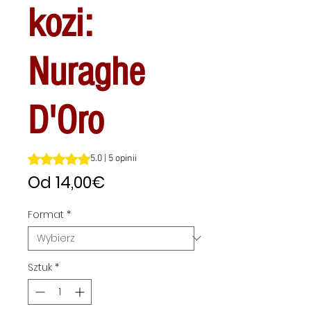
kozi:
Nuraghe
D'Oro
Ocena to 5.0 na pięć gwiazdek na podstawie 5 recenzji
5.0 | 5 opinii
Cena
Od
14,00€
Rabatowa
Format
*
Sztuk
*