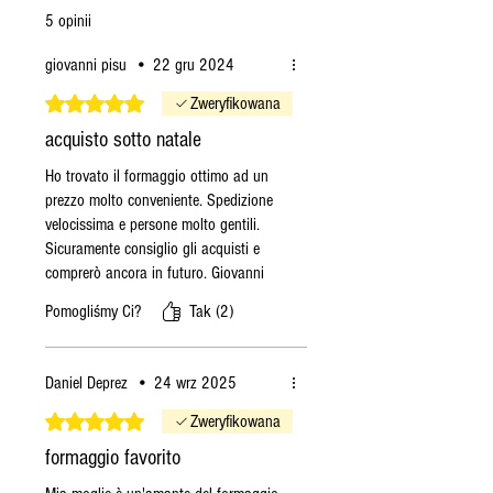
Nuraghe D'Oro wyróżnia się
5 opinii
delikatnym, a zarazem
giovanni pisu
•
22 gru 2024
wyrazistym smakiem, idealną
równowagą między słodyczą
Oceniono na 5 z 5 gwiazdek.
Zweryfikowana
mleka owczego a lekkością
acquisto sotto natale
mleka koziego, które tworzą
Ho trovato il formaggio ottimo ad un
niepowtarzalny i
prezzo molto conveniente. Spedizione
niepowtarzalny smak.
velocissima e persone molto gentili.
4)
Czy ten ser nadaje się do
Sicuramente consiglio gli acquisti e
specjalnych diet? Tak, dzięki
comprerò ancora in futuro. Giovanni
wysokiej strawności i wysokiej
Pomogliśmy Ci?
Tak (2)
jakości użytego mleka,
Nuraghe D'Oro nadaje się do
wielu diet, również dla osób
Daniel Deprez
•
24 wrz 2025
preferujących lekkie, ale
Oceniono na 5 z 5 gwiazdek.
Zweryfikowana
smaczne potrawy.
5)
formaggio favorito
Jak łączyć Nuraghe D'Oro z
jedzeniem? Nuraghe D'Oro jest