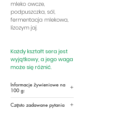
mleko owcze,
podpuszczka, sól,
fermentacja mlekowa,
lizozym jaj.
Każdy kształt sera jest
wyjątkowy, a jego waga
może się różnić.
Informacje żywieniowe na
100 g:
KALORIE:
440,0 kcal / 1838 kJ
Często zadawane pytania
TŁUSZCZ CAŁKOWITY:
35,6 g
, w tym nasycone
24,16 g
1)
Z jakich ras owiec i kóz