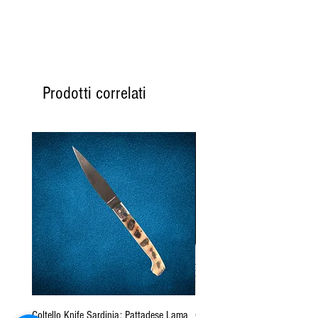
Prodotti correlati
Coltello Knife Sardinia: Pattadese Lama
Coltello Sardo "Knife Sardinia"