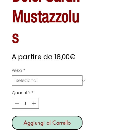
Mustazzolu
s
Prezzo
A partire da
16,00€
scontato
Peso
*
Quantità
*
Aggiungi al Carrello