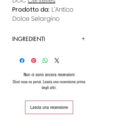
DOC
Centelles
Prodotto da:
L'Antico
Dolce Selargino
INGREDIENTI
Mandorle
, zucchero fondente,
zucchero,, ghiaccia reale,
uova, farina di grano tenero,
aroma di limone, vaniglia.
Non ci sono ancora recensioni
Dicci cosa ne pensi. Lascia una recensione prima
degli altri.
Lascia una recensione