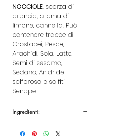
NOCCIOLE
, scorza di
arancia, aroma di
limone, cannella. Può
contenere tracce di:
Crostacei, Pesce,
Arachidi, Soia, Latte,
Semi di sesamo,
Sedano, Anidride
solforosa e solfiti,
Senape.
Ingredienti:
Ingredienti per circa 20
Papassini di sapa
200 grammi di sapa d’uva;