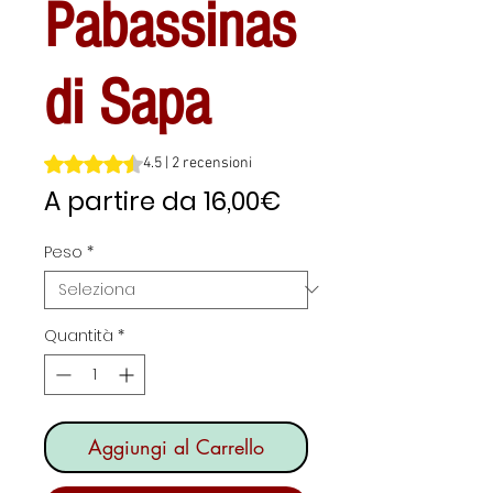
Pabassinas
di Sapa
Sulla base di 2 recensioni, la valutazione è 4.5 su cinque 
4.5 | 2 recensioni
Prezzo
A partire da
16,00€
scontato
Peso
*
Quantità
*
Aggiungi al Carrello