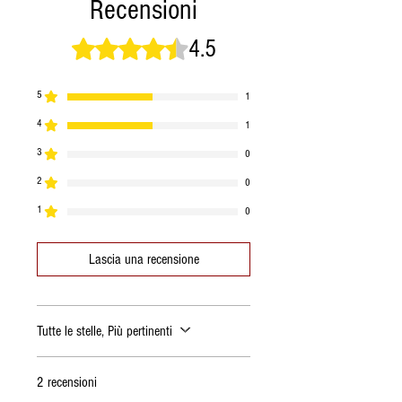
Recensioni
40/50 grammi di semola fine
di grano duro;
4.5
Valutazione 4,5 stelle su 5.
200 grammi di uva passa;
100 grammi di fichi
5
1
secchi
(*)
;
4
1
20 grammi di scorza
d’arancia
(*)
;
3
0
200 grammi di mandorle
2
0
pelate;
1
0
un pizzico di cannella.
Lascia una recensione
Tutte le stelle, Più pertinenti
2 recensioni