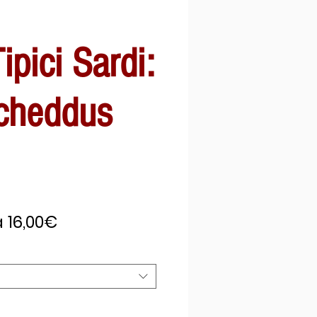
ipici Sardi:
ccheddus
Prezzo
a
16,00€
scontato