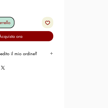
rrello
Acquista ora
dito il mio ordine?
pedire il tuo ordine il prima
erò che i prodotti rimangano
zino di smistamento durante
uiremo il seguente schema:
rcoledì
, l'ordine viene
dì seguente.