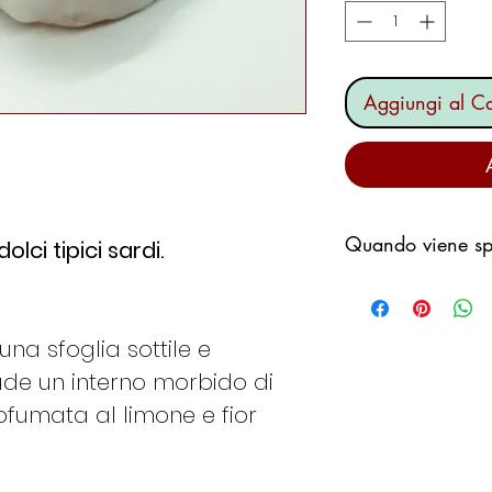
Aggiungi al Ca
Quando viene spe
olci tipici sardi.
Ci impegniamo a s
possibile,
non desideriamo p
una sfoglia sottile e
fermi in un magaz
de un interno morbido di
il fine settimana.
fumata al limone e fior
Generalmente seg
Se ordino il
Me
spedito il Lune