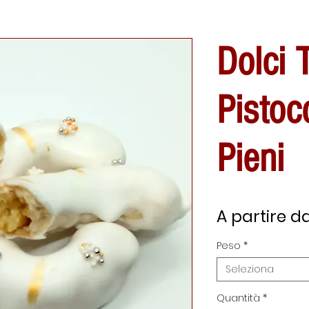
Dolci T
Pisto
Pieni
A partire d
Peso
*
Seleziona
Quantità
*