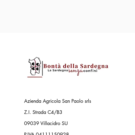
Azienda Agricola San Paolo srls
Z.I. Strada C4/B3
09039 Villacidro SU
P.IVA 04111150928