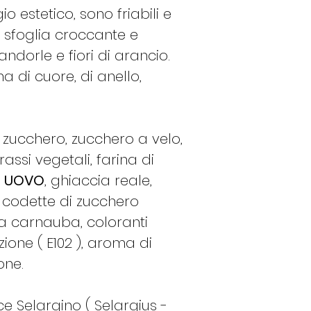
Se ordino il
Gi
o estetico, sono friabili e
Lunedì seguent
a sfoglia croccante e
Se ordino il
Ve
ndorle e fiori di arancio.
Martedì seguen
 di cuore, di anello,
Se ordino il
Sa
Martedì seguen
Se ordino la
D
spedito il Mart
zucchero, zucchero a velo,
Se ordino il
Lu
grassi vegetali, farina di
Martedì se i pro
,
UOVO
, ghiaccia reale,
caso contrario 
 codette di zucchero
Se ordino il
Ma
Martedì stesso s
ra carnauba, coloranti
in caso contrari
ione ( E102 ), aroma di
Queste indicazion
one.
invernali, se il p
deperibile, l'ordi
e Selargino ( Selargius -
brevi possibile.