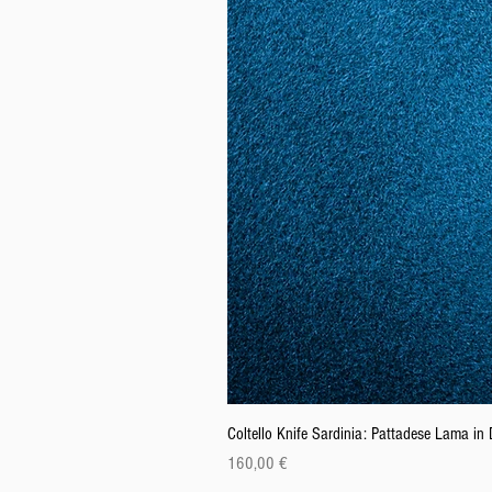
Coltello Knife Sardinia: Pattadese Lama i
Prezzo
160,00 €