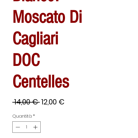
Moscato Di
Cagliari
DOC
Centelles
Prezzo
Prezzo
 14,00 € 
12,00 €
regolare
scontato
Quantità
*