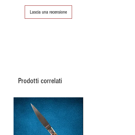
Generalmente seguiremo il
seguente schema:
Lascia una recensione
Se ordino il
Mercoledì
,
l'ordine viene spedito il
Lunedì seguente.
Se ordino il
Giovedì
, l'ordine
viene spedito il Lunedì
seguente.
Se ordino il
Venerdì
, l'ordine
viene spedito il Martedì
seguente.
Prodotti correlati
Se ordino il
Sabato
, l'ordine
viene spedito il Martedì
seguente.
Se ordino la
Domenica
,
l'ordine viene spedito il
Martedì seguente.
Se ordino il
Lunedì
, l'ordine