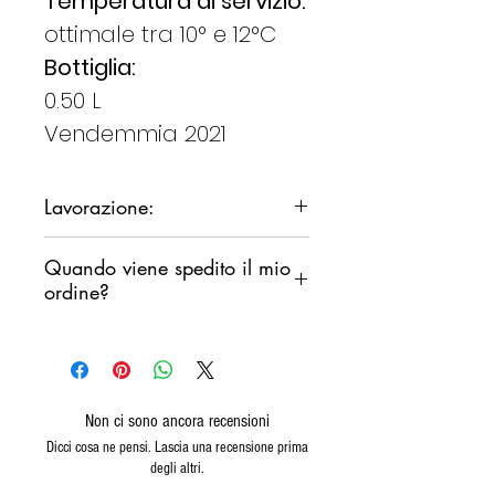
Temperatura di servizio:
ottimale tra 10° e 12°C
Bottiglia:
0.50 L
Vendemmia 2021
Lavorazione:
Da uve
Quando viene spedito il mio
storiche
ordine?
finemente
selezionate
Ci impegniamo a spedire il tuo
ordine il prima possibile,
non desideriamo però che i
prodotti rimangano fermi in un
Non ci sono ancora recensioni
magazzino di smistamento
Dicci cosa ne pensi. Lascia una recensione prima
degli altri.
durante il fine settimana.