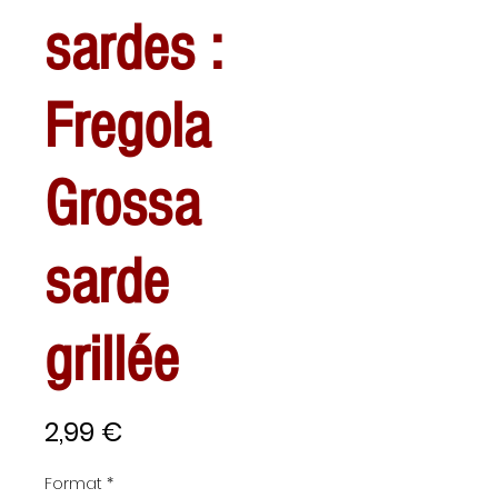
sardes :
Fregola
Grossa
sarde
grillée
Prix
2,99 €
Format
*