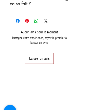
MATIÈRES GRASSES TOTALES :
ça se fait ?
17 g
dont saturés : 2,7 g
Regardez cette fantastique
GLUCIDES : 51
g
vidéo PANE CARASAU de
dont sucres 0 g
Davide Mocci
PROTÉINES : 8,8 g
https://youtu.be/01wKRPYhkls
Aucun avis pour le moment
Partagez votre expérience, soyez le premier à
SEL : 4
g
laisser un avis.
FIBRES : 3,8 g
ALLERGÈNES : blé dur
Laisser un avis
(GLUTEN)