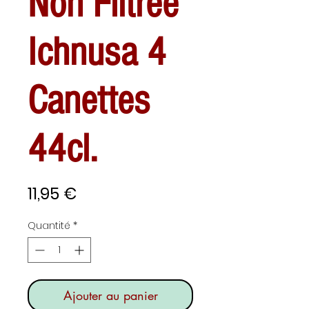
Non Filtrée
Ichnusa 4
Canettes
44cl.
Prix
11,95 €
Quantité
*
Ajouter au panier