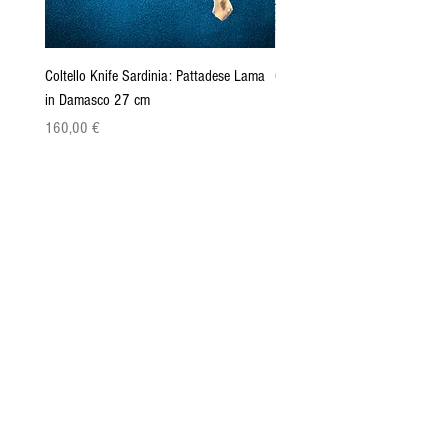
Coltello Knife Sardinia: Pattadese Lama
Coltello Sardo "Knife Sardinia"
in Damasco 27 cm
Pattada 27cm
Prix
Prix
160,00 €
149,00 €