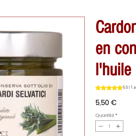
Cardo
en con
l'huile
La note est de 5.0 
5.0 | 1 
Prix
5,50 €
Quantité
*