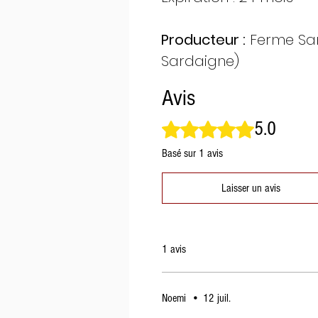
Producteur :
Ferme San 
Sardaigne)
Avis
5.0
Noté 5 sur 5.
Basé sur 1 avis
Laisser un avis
1 avis
Noemi
•
12 juil.