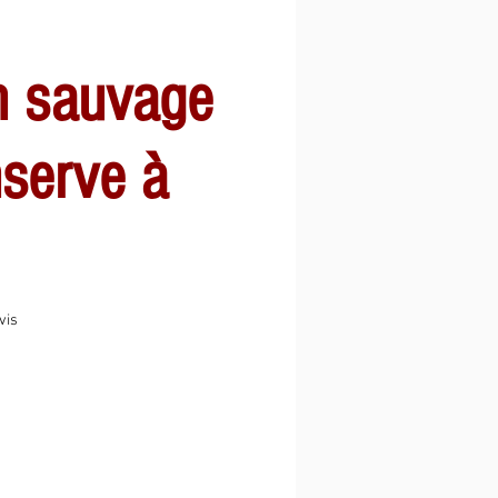
n sauvage
serve à
sur cinq étoiles selon 1 avis
avis