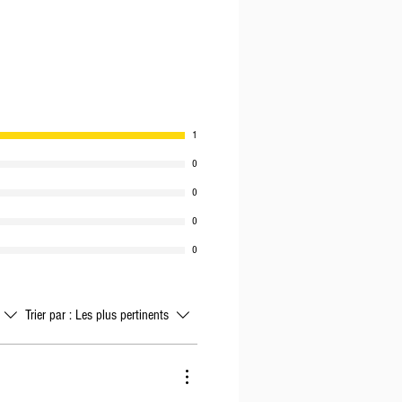
que
84 kg
7,1 g
4,2 g
1
0,8 g
0
1,81 g
0
0
0
Trier par :
Les plus pertinents