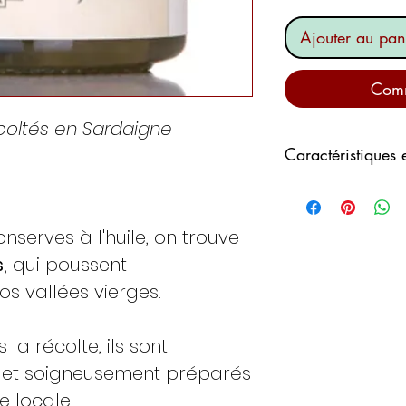
Ajouter au pan
Comm
coltés en Sardaigne
Caractéristiques 
Cardons pour la s
De nombreuses étu
nserves à l'huile, on trouve
molécules bioacti
aliment.
,
qui poussent
Tout comme les art
 vallées vierges.
hépatoprotecteurs
purifiantes et anti
la récolte, ils sont
substances suppos
s et soigneusement préparés
figure
la silymarin
Il s'agit d'un
mélan
e locale.