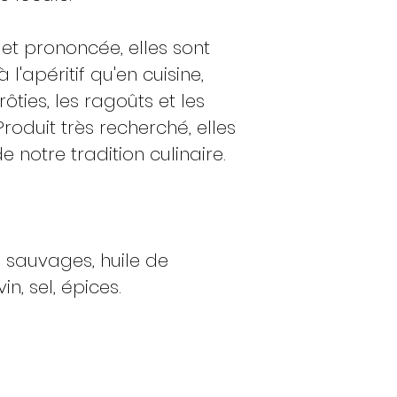
(silybine, silychris
abondants dans 
 et prononcée, elles sont
La silymarine est u
 l'apéritif qu'en cuisine,
intoxication causé
ôties, les ragoûts et les
médicaments ou
vénéneux,
en parti
oduit très recherché, elles
Mais la silymarin
notre tradition culinaire.
utilisée dans le
mo
propriétés, elle p
sur le foie causé
oraux.
Certaines études i
 sauvages, huile de
stimulerait la pro
in, sel, épices.
Toutefois, l'Autor
aliments (EFSA) es
d'autoriser l'utili
faute de preuves s
Valeurs moyennes