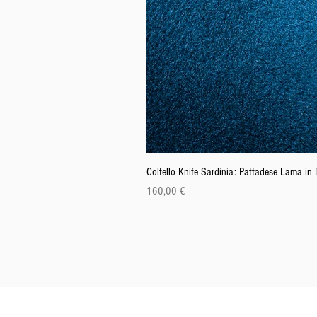
Coltello Knife Sardinia: Pattadese Lama i
Prix
160,00 €