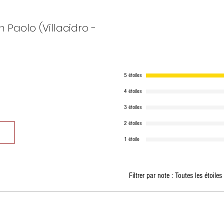
Valeur énergéti
Paolo (Villacidro -
graisses
Glucides
5 étoiles
Protéines
4 étoiles
Sel
3 étoiles
2 étoiles
1 étoile
Filtrer par note :
Toutes les étoiles