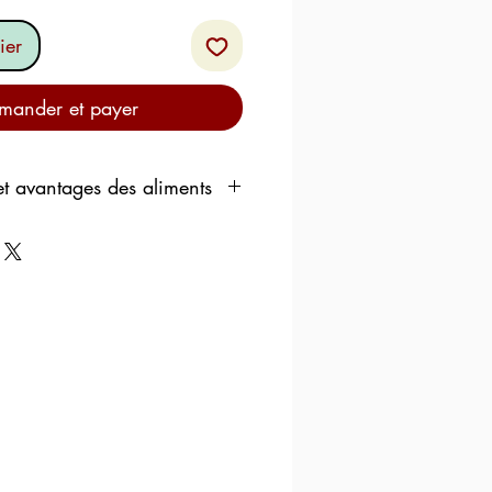
ier
ander et payer
et avantages des aliments
anté du foie
des ont porté sur les
ves
qui caractérisent cet
ichauts, les cardons sont
grâce à leurs
propriétés
-cirrhotiques
.
Parmi les
ées responsables de cet effet
e
.
ge de trois principes actifs