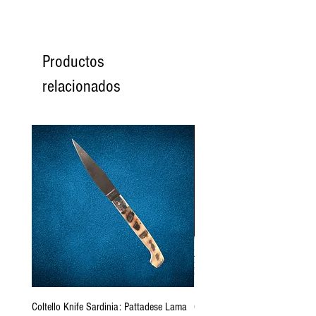
Productos
relacionados
Coltello Knife Sardinia: Pattadese Lama
Coltello Sardo "Knife Sardinia"