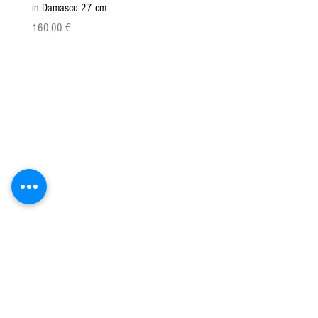
in Damasco 27 cm
Pattada 27cm
Precio
Precio
160,00 €
149,00 €