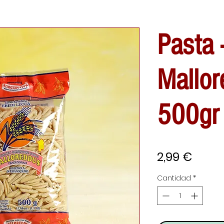
Pasta 
Mallor
500gr
Preci
2,99 €
Cantidad
*