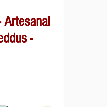
- Artesanal
eddus -
o