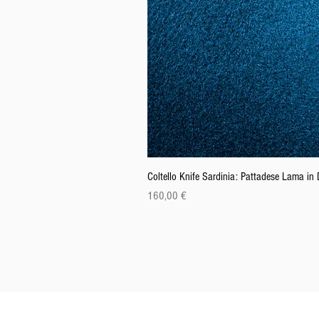
Coltello Knife Sardinia: Pattadese Lama i
Precio
160,00 €