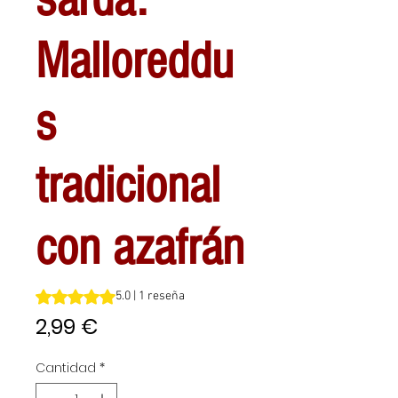
Malloreddu
s
tradicional
con azafrán
Según 1 reseña, la calificación es de 5.0 de 5 estrellas
5.0 | 1 reseña
Precio
2,99 €
Cantidad
*