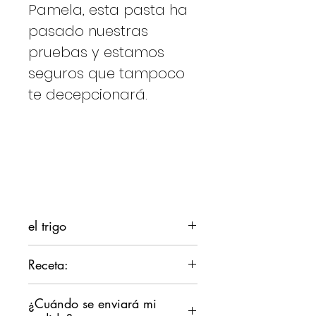
Pamela, esta pasta ha
pasado nuestras
pruebas y estamos
seguros que tampoco
te decepcionará.
el trigo
El cultivo del trigo duro, a
Receta:
diferencia del trigo blando, se
practica en Cerdeña para
Malloreddus alla Campidanese
¿Cuándo se enviará mi
obtener sémola utilizada
Ingredientes para 4 personas: