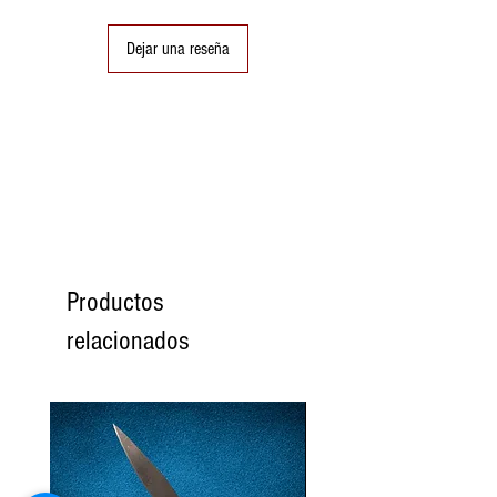
Kj
1945
Dejar una reseña
Proteínas
7,23
g.
Carbohidratos
51,9
de los cuales
g.
azúcares
47,77
g.
Productos
Sal
5 mg.
relacionados