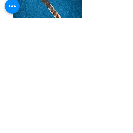
Coltello Knife Sardinia: Pattadese Lama
Coltello Sardo "Knife Sardinia"
in Damasco 27 cm
Pattada 27cm
Precio
Precio
160,00 €
149,00 €