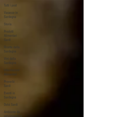
Tutti i post
Vacanze in
Sardegna
Storia
Prodotti
Alimentari
Sardi
Ricette della
Sardegna
Vini della
Sardegna
Informazioni
Alimentari
Proverbi
Sardi
Eventi in
Sardegna
Dolci Sardi
Ambiente da
salvaguardare