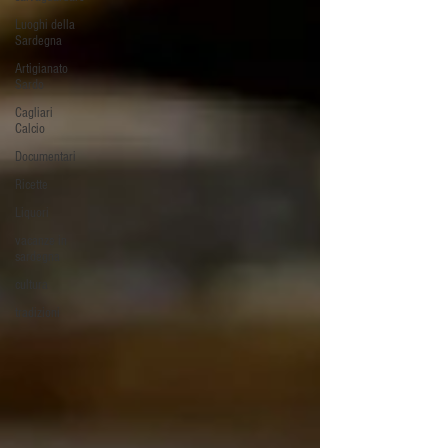
Luoghi della
Sardegna
Artigianato
Sardo
Cagliari
Calcio
Documentari
Ricette
Liquori
vacanze in
sardegna
cultura
tradizioni