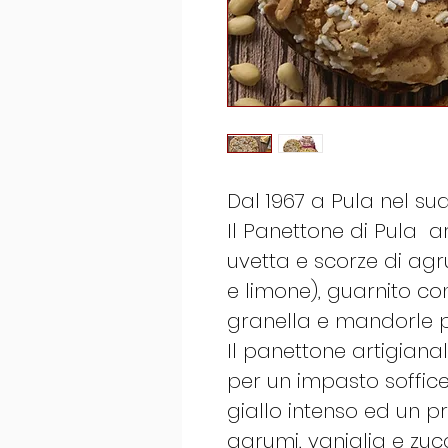
Dal 1967 a Pula nel s
Il Panettone di Pula a
uvetta e scorze di agr
e limone), guarnito co
granella e mandorle 
Il panettone artigianal
per un impasto soffice
giallo intenso ed un p
agrumi, vaniglia e zuc