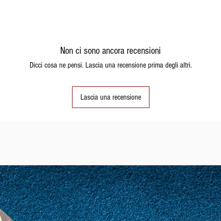
INGREDIENTI GL
albume d’uovo, far
girasole, maltodes
INGREDIENTI GU
Non ci sono ancora recensioni
granella, mandorl
Dicci cosa ne pensi. Lascia una recensione prima degli altri.
Può contenere trac
Gli ingredienti e
reazioni in perso
Lascia una recensione
intolleranti. *Il b
quantità tali da ga
contenuto di latto
I nostri prodotti 
conservanti, OGM,
palma.