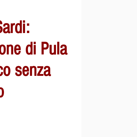
Sardi:
one di Pula
co senza
o
zo