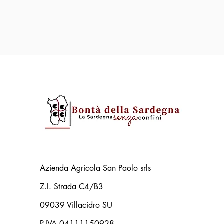
Azienda Agricola San Paolo srls
Z.I. Strada C4/B3
09039 Villacidro SU
P.IVA 04111150928