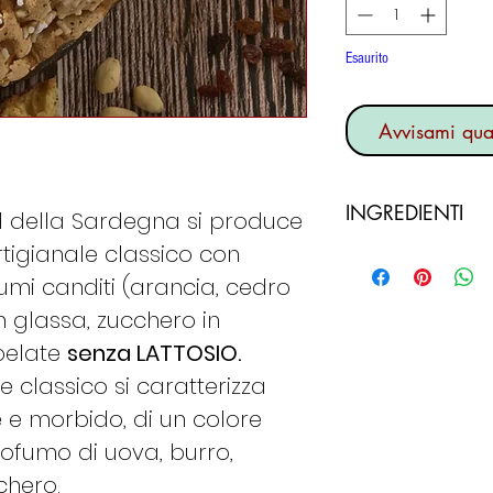
Esaurito
Avvisami qua
INGREDIENTI
ud della Sardegna si produce
rtigianale classico con
Farina di frument
(20%), uva sultan
umi canditi (arancia, cedro
candita (10%) (sc
n glassa, zucchero in
glucosio, fruttosio
pelate
senza LATTOSIO.
citrico), uova di g
e classico si caratterizza
d’uovo (3,5%), lie
 e morbido, di un colore
di agrumi, destro
e digliceridi degli
rofumo di uova, burro,
birra.
chero.