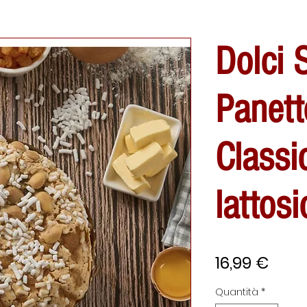
Dolci 
Panett
Classi
lattosi
Prez
16,99 €
Quantità
*