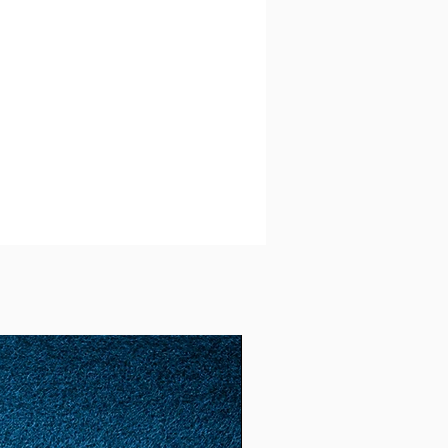
ASSA (10%):
Zucchero,
ina di riso, olio di semi di
trine, aromi.
ARNIZIONE:
Zucchero in
e (2%).
ce di: Frutta a guscio e soia.
videnziati possono provocare
ne allergiche e/o
urro anidro è presente in
rantire nel prodotto finito un
sio inferiore allo 0,01%.
non contengono coloranti,
 grassi idrogenati e olio di