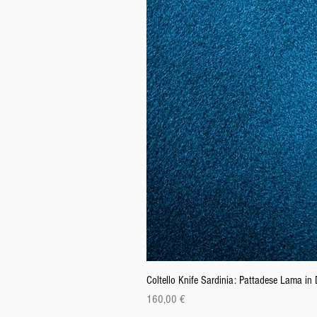
Coltello Knife Sardinia: Pattadese Lama i
Prezzo
160,00 €