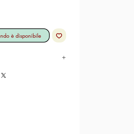
ndo è disponibile
o, zucchero, burro anidro*
ina (10%), scorze di arancia
orze di arancia, sciroppo di
, correttore di acidità: acido
allina (4,5%), tuorlo
vito naturale (frumento), fibre
sio, sale, emulsionante: mono
 acidi grassi, aromi, lievito di