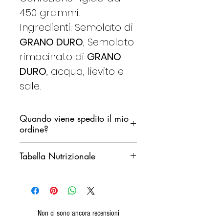
450 grammi.
Ingredienti: Semolato di
GRANO DURO
, Semolato
rimacinato di
GRANO
DURO
, acqua, lievito e
sale.
Quando viene spedito il mio
ordine?
Ci impegniamo a spedire il tuo
Tabella Nutrizionale
ordine il prima possibile,
non desideriamo però che i
Valori medi per
100g
prodotti rimangano fermi in un
magazzino di smistamento
Energia
1442 Kj
durante il fine settimana.
Non ci sono ancora recensioni
341 Kcal