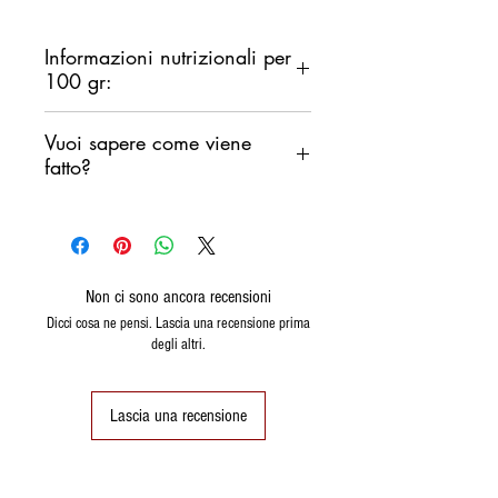
Informazioni nutrizionali per
100 gr:
CALORIE: 345
Kcal /1459 Kj
Vuoi sapere come viene
GRASSI TOTALI:
1,7 g
fatto?
di cui saturi: 0,2 g
CARBOIDRATI:
67 g
Guarda questo fantastico video
di cui zuccheri: 1,1 g
PANE CARASAU di Davide
PROTEINE: 12 gr
Mocci
FIBRE: 7,7 g
https://youtu.be/01wKRPYhkls
Non ci sono ancora recensioni
SALE:1,7 g
Dicci cosa ne pensi. Lascia una recensione prima
ALLERGENI: grano duro
degli altri.
(GLUTINE)
Lascia una recensione