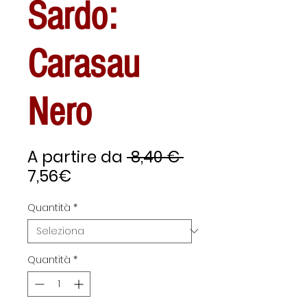
Sardo:
Carasau
Nero
Prezzo
A partire da
 8,40 € 
Prezzo
regolare
7,56€
scontato
Quantità
*
Quantità
*