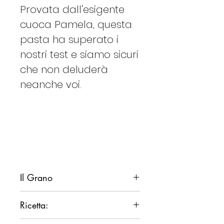
Provata dall'esigente
cuoca Pamela, questa
pasta ha superato i
nostri test e siamo sicuri
che non deluderà
neanche voi.
Il Grano
La coltivazione del grano duro,
Ricetta:
a differenza del grano tenero,
viene praticata in Sardegna per