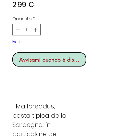
Prezzo
2,99 €
Quantità
*
Esaurito
Avvisami quando è disponibile
I Malloreddus,
pasta tipica della
Sardegna, in
particolare del