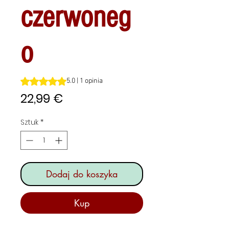
czerwoneg
o
Ocena to 5.0 na pięć gwiazdek na podstawie 1 recenzji
5.0 | 1 opinia
Cena
22,99 €
Sztuk
*
Dodaj do koszyka
Kup