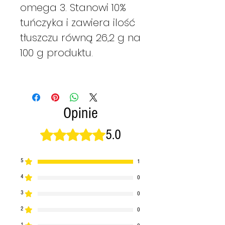
omega 3. Stanowi 10%
tuńczyka i zawiera ilość
tłuszczu równą 26,2 g na
100 g produktu.
Opinie
5.0
Oceniono na 5 z 5 gwiazdek.
5
1
4
0
3
0
2
0
1