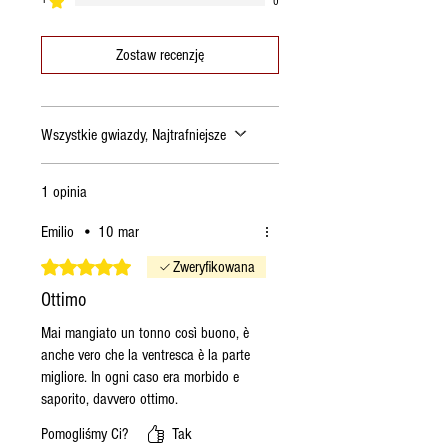
0
Zostaw recenzję
Wszystkie gwiazdy, Najtrafniejsze
1 opinia
Emilio
•
10 mar
Oceniono na 5 z 5 gwiazdek.
Zweryfikowana
Ottimo
Mai mangiato un tonno così buono, è
anche vero che la ventresca è la parte
migliore. In ogni caso era morbido e
saporito, davvero ottimo.
Pomogliśmy Ci?
Tak